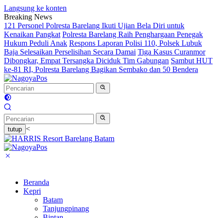
Langsung ke konten
Breaking News
121 Personel Polresta Barelang Ikuti Ujian Bela Diri untuk
Kenaikan Pangkat
Polresta Barelang Raih Penghargaan Penegak
Hukum Peduli Anak
Respons Laporan Polisi 110, Polsek Lubuk
Baja Selesaikan Perselisihan Secara Damai
Tiga Kasus Curanmor
Dibongkar, Empat Tersangka Diciduk Tim Gabungan
Sambut HUT
ke-81 RI, Polresta Barelang Bagikan Sembako dan 50 Bendera
<
tutup
Beranda
Kepri
Batam
Tanjungpinang
Bintan