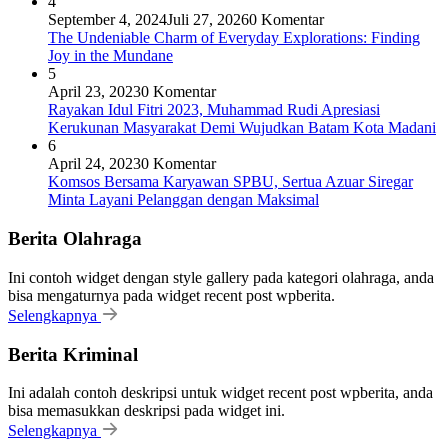
4
September 4, 2024
Juli 27, 2026
0 Komentar
The Undeniable Charm of Everyday Explorations: Finding
Joy in the Mundane
5
April 23, 2023
0 Komentar
Rayakan Idul Fitri 2023, Muhammad Rudi Apresiasi
Kerukunan Masyarakat Demi Wujudkan Batam Kota Madani
6
April 24, 2023
0 Komentar
Komsos Bersama Karyawan SPBU, Sertua Azuar Siregar
Minta Layani Pelanggan dengan Maksimal
Berita Olahraga
Ini contoh widget dengan style gallery pada kategori olahraga, anda
bisa mengaturnya pada widget recent post wpberita.
Selengkapnya
Berita Kriminal
Ini adalah contoh deskripsi untuk widget recent post wpberita, anda
bisa memasukkan deskripsi pada widget ini.
Selengkapnya