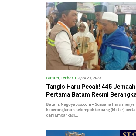
Batam
,
Terbaru
April 23, 2026
Tangis Haru Pecah! 445 Jemaah 
Pertama Batam Resmi Berangka
Didominasi Lansia
Batam, Nagoyapos.com – Suasana haru menyel
keberangkatan kelompok terbang (kloter) pert
dari Embarkasi…