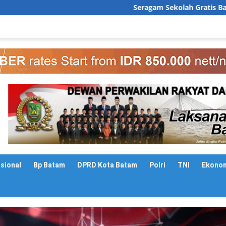
Seragam Sekolah Gratis Batam Segera Dibagik
asional
Bp Batam
DPRD Kota Batam
Polri
TNI
Ekono