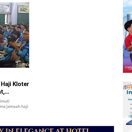
Haji Kloter
t,
imuti
ama jemaah haji