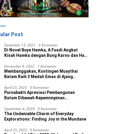
ular Post
Desember 13, 2021
6 Komentar
Di Novel Buya Hamka, A Fuadi Angkat
Kisah Hamka dengan Bung Karno dan Haji
Rasul
November 9, 2022
1 Komentar
Membanggakan, Kontingen Muaythai
Batam Raih 3 Medali Emas di Ajang
Porprov Ke V Kepri 2022
April 23, 2023
0 Komentar
Purnabakti Apresiasi Pembangunan
Batam Dibawah Kepemimpinan
Muhammad Rudi
September 4, 2024
0 Komentar
The Undeniable Charm of Everyday
Explorations: Finding Joy in the Mundane
April 23, 2023
0 Komentar