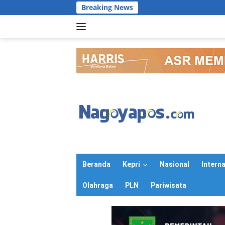
Langsung
Breaking News
ke
konten
Beranda
Kepri
Nasional
Intern
Olahraga
PLN
Pariwisata