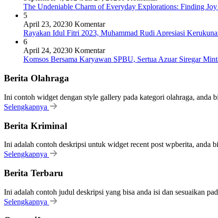
The Undeniable Charm of Everyday Explorations: Finding Joy
5
April 23, 2023
0 Komentar
Rayakan Idul Fitri 2023, Muhammad Rudi Apresiasi Keruku
6
April 24, 2023
0 Komentar
Komsos Bersama Karyawan SPBU, Sertua Azuar Siregar Mint
Berita Olahraga
Ini contoh widget dengan style gallery pada kategori olahraga, anda 
Selengkapnya
Berita Kriminal
Ini adalah contoh deskripsi untuk widget recent post wpberita, anda 
Selengkapnya
Berita Terbaru
Ini adalah contoh judul deskripsi yang bisa anda isi dan sesuaikan pa
Selengkapnya