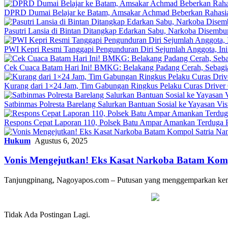
DPRD Dumai Belajar ke Batam, Amsakar Achmad Beberkan Rahasia 
Pasutri Lansia di Bintan Ditangkap Edarkan Sabu, Narkoba Disemb
PWI Kepri Resmi Tanggapi Pengunduran Diri Sejumlah Anggota, Ini
Cek Cuaca Batam Hari Ini! BMKG: Belakang Padang Cerah, Sebag
Kurang dari 1×24 Jam, Tim Gabungan Ringkus Pelaku Curas Driver 
Satbinmas Polresta Barelang Salurkan Bantuan Sosial ke Yayasan Vis
Respons Cepat Laporan 110, Polsek Batu Ampar Amankan Terduga P
Hukum
Agustus 6, 2025
Vonis Mengejutkan! Eks Kasat Narkoba Batam Komp
Tanjungpinang, Nagoyapos.com – Putusan yang menggemparkan kemb
Tidak Ada Postingan Lagi.