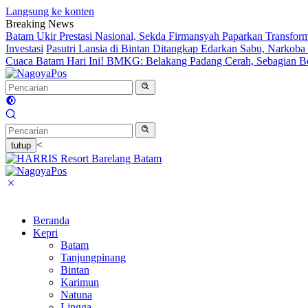
Langsung ke konten
Breaking News
Batam Ukir Prestasi Nasional, Sekda Firmansyah Paparkan Transfor
Investasi
Pasutri Lansia di Bintan Ditangkap Edarkan Sabu, Narkob
Cuaca Batam Hari Ini! BMKG: Belakang Padang Cerah, Sebagian 
<
tutup
Beranda
Kepri
Batam
Tanjungpinang
Bintan
Karimun
Natuna
Lingga