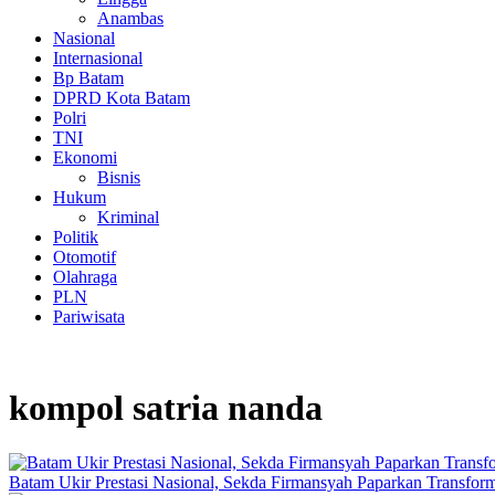
Anambas
Nasional
Internasional
Bp Batam
DPRD Kota Batam
Polri
TNI
Ekonomi
Bisnis
Hukum
Kriminal
Politik
Otomotif
Olahraga
PLN
Pariwisata
kompol satria nanda
Batam Ukir Prestasi Nasional, Sekda Firmansyah Paparkan Transfor