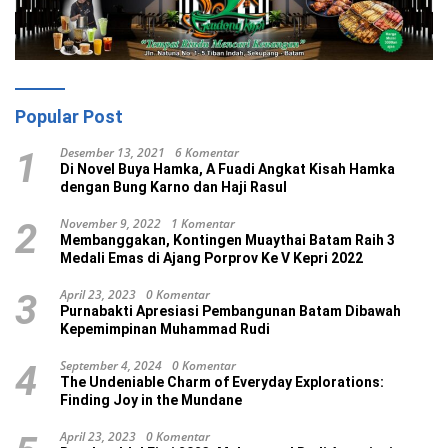
Popular Post
Desember 13, 2021
6 Komentar
1
Di Novel Buya Hamka, A Fuadi Angkat Kisah Hamka
dengan Bung Karno dan Haji Rasul
November 9, 2022
1 Komentar
2
Membanggakan, Kontingen Muaythai Batam Raih 3
Medali Emas di Ajang Porprov Ke V Kepri 2022
April 23, 2023
0 Komentar
3
Purnabakti Apresiasi Pembangunan Batam Dibawah
Kepemimpinan Muhammad Rudi
September 4, 2024
0 Komentar
4
The Undeniable Charm of Everyday Explorations:
Finding Joy in the Mundane
April 23, 2023
0 Komentar