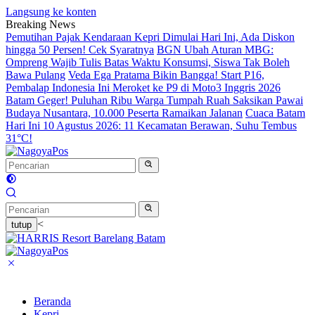
Langsung ke konten
Breaking News
Pemutihan Pajak Kendaraan Kepri Dimulai Hari Ini, Ada Diskon
hingga 50 Persen! Cek Syaratnya
BGN Ubah Aturan MBG:
Ompreng Wajib Tulis Batas Waktu Konsumsi, Siswa Tak Boleh
Bawa Pulang
Veda Ega Pratama Bikin Bangga! Start P16,
Pembalap Indonesia Ini Meroket ke P9 di Moto3 Inggris 2026
Batam Geger! Puluhan Ribu Warga Tumpah Ruah Saksikan Pawai
Budaya Nusantara, 10.000 Peserta Ramaikan Jalanan
Cuaca Batam
Hari Ini 10 Agustus 2026: 11 Kecamatan Berawan, Suhu Tembus
31°C!
<
tutup
Beranda
Kepri