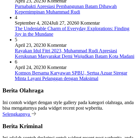
April 23, 2023
0 Komentar
Purnabakti Apresiasi Pembangunan Batam Dibawah
Kepemimpinan Muhammad Rudi
4
September 4, 2024
Juli 27, 2026
0 Komentar
The Undeniable Charm of Everyday Explorations: Finding
Joy in the Mundane
5
April 23, 2023
0 Komentar
Rayakan Idul Fitri 2023, Muhammad Rudi Apresiasi
Kerukunan Masyarakat Demi Wujudkan Batam Kota Madani
6
April 24, 2023
0 Komentar
Komsos Bersama Karyawan SPBU, Sertua Azuar Siregar
Minta Layani Pelanggan dengan Maksimal
Berita Olahraga
Ini contoh widget dengan style gallery pada kategori olahraga, anda
bisa mengaturnya pada widget recent post wpberita.
Selengkapnya
Berita Kriminal
Ini adalah contoh deskripsi untuk widget recent post wpberita, anda