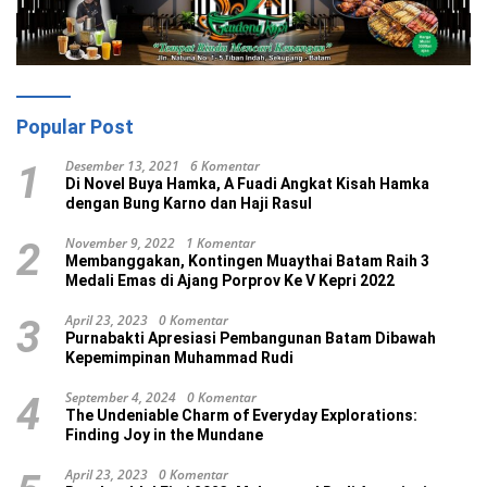
Popular Post
Desember 13, 2021
6 Komentar
1
Di Novel Buya Hamka, A Fuadi Angkat Kisah Hamka
dengan Bung Karno dan Haji Rasul
November 9, 2022
1 Komentar
2
Membanggakan, Kontingen Muaythai Batam Raih 3
Medali Emas di Ajang Porprov Ke V Kepri 2022
April 23, 2023
0 Komentar
3
Purnabakti Apresiasi Pembangunan Batam Dibawah
Kepemimpinan Muhammad Rudi
September 4, 2024
0 Komentar
4
The Undeniable Charm of Everyday Explorations:
Finding Joy in the Mundane
April 23, 2023
0 Komentar