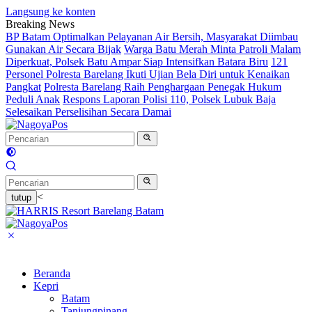
Langsung ke konten
Breaking News
BP Batam Optimalkan Pelayanan Air Bersih, Masyarakat Diimbau
Gunakan Air Secara Bijak
Warga Batu Merah Minta Patroli Malam
Diperkuat, Polsek Batu Ampar Siap Intensifkan Batara Biru
121
Personel Polresta Barelang Ikuti Ujian Bela Diri untuk Kenaikan
Pangkat
Polresta Barelang Raih Penghargaan Penegak Hukum
Peduli Anak
Respons Laporan Polisi 110, Polsek Lubuk Baja
Selesaikan Perselisihan Secara Damai
<
tutup
Beranda
Kepri
Batam
Tanjungpinang