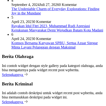
4
September 4, 2024
Juli 27, 2026
0 Komentar
The Undeniable Charm of Everyday Explorations: Finding
Joy in the Mundane
5
April 23, 2023
0 Komentar
Rayakan Idul Fitri 2023, Muhammad Rudi Apresiasi
Kerukunan Masyarakat Demi Wujudkan Batam Kota Madani
6
April 24, 2023
0 Komentar
Komsos Bersama Karyawan SPBU, Sertua Azuar Siregar
Minta Layani Pelanggan dengan Maksimal
Berita Olahraga
Ini contoh widget dengan style gallery pada kategori olahraga, anda
bisa mengaturnya pada widget recent post wpberita.
Selengkapnya
Berita Kriminal
Ini adalah contoh deskripsi untuk widget recent post wpberita, anda
bisa memasukkan deskripsi pada widget ini.
Selengkapnya