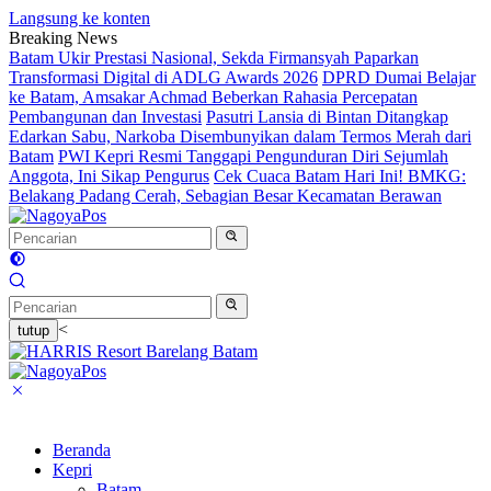
Langsung ke konten
Breaking News
Batam Ukir Prestasi Nasional, Sekda Firmansyah Paparkan
Transformasi Digital di ADLG Awards 2026
DPRD Dumai Belajar
ke Batam, Amsakar Achmad Beberkan Rahasia Percepatan
Pembangunan dan Investasi
Pasutri Lansia di Bintan Ditangkap
Edarkan Sabu, Narkoba Disembunyikan dalam Termos Merah dari
Batam
PWI Kepri Resmi Tanggapi Pengunduran Diri Sejumlah
Anggota, Ini Sikap Pengurus
Cek Cuaca Batam Hari Ini! BMKG:
Belakang Padang Cerah, Sebagian Besar Kecamatan Berawan
<
tutup
Beranda
Kepri
Batam