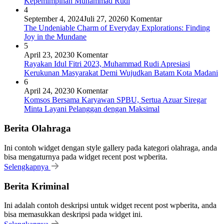
Kepemimpinan Muhammad Rudi
4
September 4, 2024
Juli 27, 2026
0 Komentar
The Undeniable Charm of Everyday Explorations: Finding
Joy in the Mundane
5
April 23, 2023
0 Komentar
Rayakan Idul Fitri 2023, Muhammad Rudi Apresiasi
Kerukunan Masyarakat Demi Wujudkan Batam Kota Madani
6
April 24, 2023
0 Komentar
Komsos Bersama Karyawan SPBU, Sertua Azuar Siregar
Minta Layani Pelanggan dengan Maksimal
Berita Olahraga
Ini contoh widget dengan style gallery pada kategori olahraga, anda
bisa mengaturnya pada widget recent post wpberita.
Selengkapnya
Berita Kriminal
Ini adalah contoh deskripsi untuk widget recent post wpberita, anda
bisa memasukkan deskripsi pada widget ini.