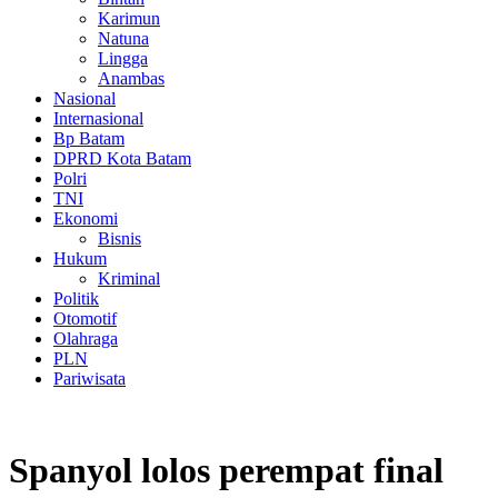
Karimun
Natuna
Lingga
Anambas
Nasional
Internasional
Bp Batam
DPRD Kota Batam
Polri
TNI
Ekonomi
Bisnis
Hukum
Kriminal
Politik
Otomotif
Olahraga
PLN
Pariwisata
Spanyol lolos perempat final