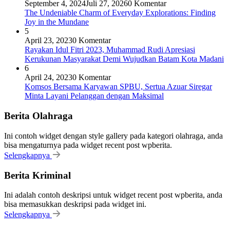
September 4, 2024
Juli 27, 2026
0 Komentar
The Undeniable Charm of Everyday Explorations: Finding
Joy in the Mundane
5
April 23, 2023
0 Komentar
Rayakan Idul Fitri 2023, Muhammad Rudi Apresiasi
Kerukunan Masyarakat Demi Wujudkan Batam Kota Madani
6
April 24, 2023
0 Komentar
Komsos Bersama Karyawan SPBU, Sertua Azuar Siregar
Minta Layani Pelanggan dengan Maksimal
Berita Olahraga
Ini contoh widget dengan style gallery pada kategori olahraga, anda
bisa mengaturnya pada widget recent post wpberita.
Selengkapnya
Berita Kriminal
Ini adalah contoh deskripsi untuk widget recent post wpberita, anda
bisa memasukkan deskripsi pada widget ini.
Selengkapnya