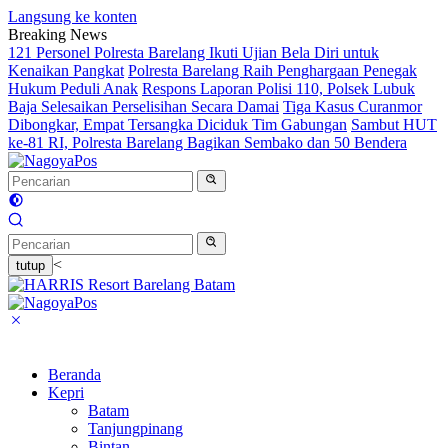
Langsung ke konten
Breaking News
121 Personel Polresta Barelang Ikuti Ujian Bela Diri untuk
Kenaikan Pangkat
Polresta Barelang Raih Penghargaan Penegak
Hukum Peduli Anak
Respons Laporan Polisi 110, Polsek Lubuk
Baja Selesaikan Perselisihan Secara Damai
Tiga Kasus Curanmor
Dibongkar, Empat Tersangka Diciduk Tim Gabungan
Sambut HUT
ke-81 RI, Polresta Barelang Bagikan Sembako dan 50 Bendera
<
tutup
Beranda
Kepri
Batam
Tanjungpinang
Bintan