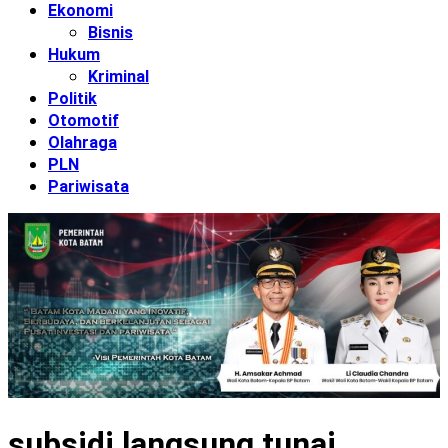
Ekonomi
Bisnis
Hukum
Kriminal
Politik
Otomotif
Olahraga
PLN
Pariwisata
subsidi langsung tunai