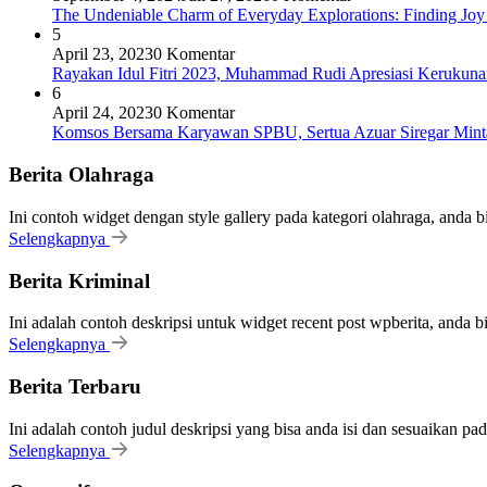
The Undeniable Charm of Everyday Explorations: Finding Joy
5
April 23, 2023
0 Komentar
Rayakan Idul Fitri 2023, Muhammad Rudi Apresiasi Keruku
6
April 24, 2023
0 Komentar
Komsos Bersama Karyawan SPBU, Sertua Azuar Siregar Mint
Berita Olahraga
Ini contoh widget dengan style gallery pada kategori olahraga, anda 
Selengkapnya
Berita Kriminal
Ini adalah contoh deskripsi untuk widget recent post wpberita, anda 
Selengkapnya
Berita Terbaru
Ini adalah contoh judul deskripsi yang bisa anda isi dan sesuaikan pa
Selengkapnya