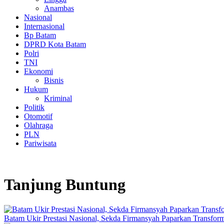
Anambas
Nasional
Internasional
Bp Batam
DPRD Kota Batam
Polri
TNI
Ekonomi
Bisnis
Hukum
Kriminal
Politik
Otomotif
Olahraga
PLN
Pariwisata
Tanjung Buntung
Batam Ukir Prestasi Nasional, Sekda Firmansyah Paparkan Transfor