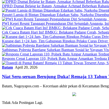
DPRD Dumai Belajar ke Batam, Amsakar Achmad Beberkan Rahasia 
Pasutri Lansia di Bintan Ditangkap Edarkan Sabu, Narkoba Disemb
PWI Kepri Resmi Tanggapi Pengunduran Diri Sejumlah Anggota, Ini
Cek Cuaca Batam Hari Ini! BMKG: Belakang Padang Cerah, Sebag
Kurang dari 1×24 Jam, Tim Gabungan Ringkus Pelaku Curas Driver 
Satbinmas Polresta Barelang Salurkan Bantuan Sosial ke Yayasan Vis
Respons Cepat Laporan 110, Polsek Batu Ampar Amankan Terduga P
Batam
April 20, 2026
Niat Seru-seruan Berujung Duka! Remaja 13 Tahun
Batam, Nagoyapos.com – Keceriaan akhir pekan di Kecamatan Beng
Tidak Ada Postingan Lagi.