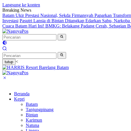
Langsung ke konten
Breaking News
Batam Ukir Prestasi Nasional, Sekda Firmansyah Paparkan Transfor
Investasi
Pasutri Lansia di Bintan Ditangkap Edarkan Sabu, Narkob
Cuaca Batam Hari Ini! BMKG: Belakang Padang Cerah, Sebagian 
<
tutup
Beranda
Kepri
Batam
Tanjungpinang
Bintan
Karimun
Natuna
Lingga