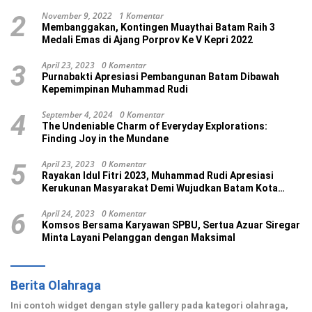
November 9, 2022
1 Komentar
2
Membanggakan, Kontingen Muaythai Batam Raih 3
Medali Emas di Ajang Porprov Ke V Kepri 2022
April 23, 2023
0 Komentar
3
Purnabakti Apresiasi Pembangunan Batam Dibawah
Kepemimpinan Muhammad Rudi
September 4, 2024
0 Komentar
4
The Undeniable Charm of Everyday Explorations:
Finding Joy in the Mundane
April 23, 2023
0 Komentar
5
Rayakan Idul Fitri 2023, Muhammad Rudi Apresiasi
Kerukunan Masyarakat Demi Wujudkan Batam Kota
Madani
April 24, 2023
0 Komentar
6
Komsos Bersama Karyawan SPBU, Sertua Azuar Siregar
Minta Layani Pelanggan dengan Maksimal
Berita Olahraga
Ini contoh widget dengan style gallery pada kategori olahraga,