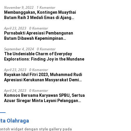
Rasul
November 9, 2022
1 Komentar
Membanggakan, Kontingen Muaythai
Batam Raih 3 Medali Emas di Ajang
Porprov Ke V Kepri 2022
April 23, 2023
0 Komentar
Purnabakti Apresiasi Pembangunan
Batam Dibawah Kepemimpinan
Muhammad Rudi
September 4, 2024
0 Komentar
The Undeniable Charm of Everyday
Explorations: Finding Joy in the Mundane
April 23, 2023
0 Komentar
Rayakan Idul Fitri 2023, Muhammad Rudi
Apresiasi Kerukunan Masyarakat Demi
Wujudkan Batam Kota Madani
April 24, 2023
0 Komentar
Komsos Bersama Karyawan SPBU, Sertua
Azuar Siregar Minta Layani Pelanggan
dengan Maksimal
ita Olahraga
contoh widget dengan style gallery pada