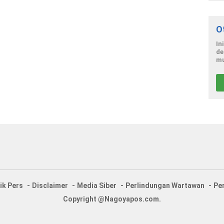
O
In
de
mu
ik Pers
Disclaimer
Media Siber
Perlindungan Wartawan
Pe
Copyright @Nagoyapos.com.