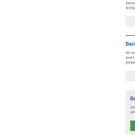
kate
widg
Ber
Ini 
post
pada
B
In
an