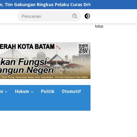
 Gabungan Ringkus Pelaku Curas Driver Ojol di Sekupang
<
tutup
mi
Hukum
Politik
Otomotif