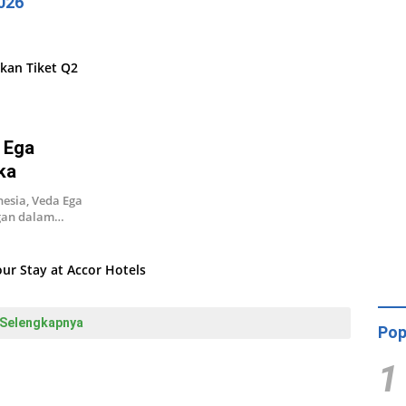
026
 Ega
ka
esia, Veda Ega
ngan dalam…
Selengkapnya
Pop
1