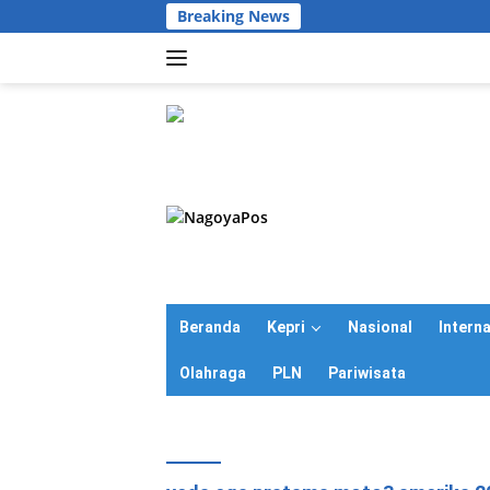
Langsung
Breaking News
ke
konten
Beranda
Kepri
Nasional
Intern
Olahraga
PLN
Pariwisata