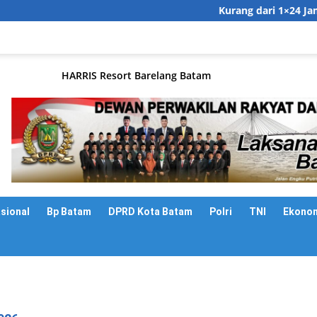
Kurang dari 1×24 Jam, Tim
asional
Bp Batam
DPRD Kota Batam
Polri
TNI
Ekono