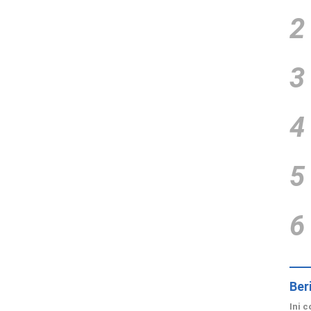
2
3
4
5
6
Ber
Ini 