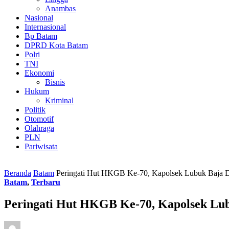
Anambas
Nasional
Internasional
Bp Batam
DPRD Kota Batam
Polri
TNI
Ekonomi
Bisnis
Hukum
Kriminal
Politik
Otomotif
Olahraga
PLN
Pariwisata
Beranda
Batam
Peringati Hut HKGB Ke-70, Kapolsek Lubuk Baja 
Batam
,
Terbaru
Peringati Hut HKGB Ke-70, Kapolsek Lu