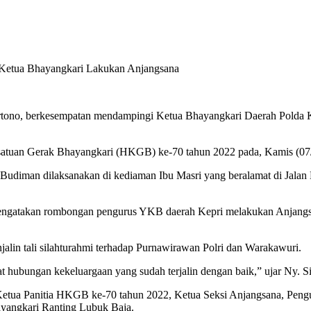
Ketua Bhayangkari Lakukan Anjangsana
ono, berkesempatan mendampingi Ketua Bhayangkari Daerah Polda K
satuan Gerak Bhayangkari (HKGB) ke-70 tahun 2022 pada, Kamis (07
udiman dilaksanakan di kediaman Ibu Masri yang beralamat di Jalan 
gatakan rombongan pengurus YKB daerah Kepri melakukan Anjangsana 
jalin tali silahturahmi terhadap Purnawirawan Polri dan Warakawuri.
 hubungan kekeluargaan yang sudah terjalin dengan baik,” ujar Ny. S
etua Panitia HKGB ke-70 tahun 2022, Ketua Seksi Anjangsana, Peng
yangkari Ranting Lubuk Baja.