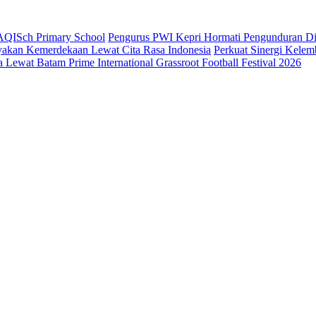
AQISch Primary School
Pengurus PWI Kepri Hormati Pengunduran Dir
yakan Kemerdekaan Lewat Cita Rasa Indonesia
Perkuat Sinergi Kele
Lewat Batam Prime International Grassroot Football Festival 2026