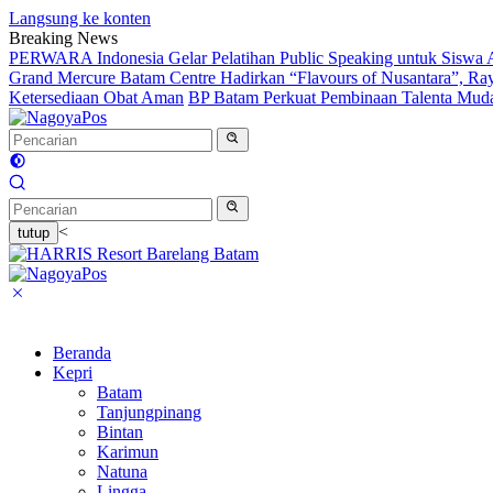
Langsung ke konten
Breaking News
PERWARA Indonesia Gelar Pelatihan Public Speaking untuk Siswa 
Grand Mercure Batam Centre Hadirkan “Flavours of Nusantara”, Ra
Ketersediaan Obat Aman
BP Batam Perkuat Pembinaan Talenta Muda 
<
tutup
Beranda
Kepri
Batam
Tanjungpinang
Bintan
Karimun
Natuna
Lingga