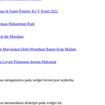
as di Ajang Porprov Ke V Kepri 2022
mpinan Muhammad Rudi
 in the Mundane
nan Masyarakat Demi Wujudkan Batam Kota Madani
a Layani Pelanggan dengan Maksimal
bisa mengaturnya pada widget recent post wpberita.
bisa memasukkan deskripsi pada widget ini.