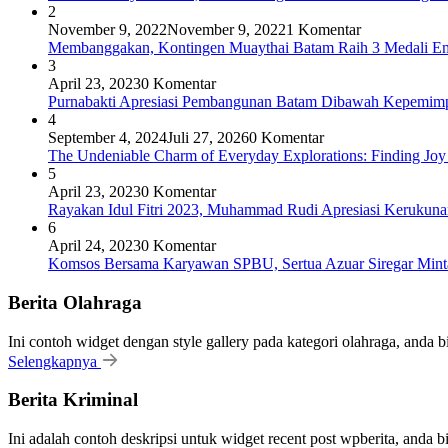
2
November 9, 2022
November 9, 2022
1 Komentar
Membanggakan, Kontingen Muaythai Batam Raih 3 Medali Em
3
April 23, 2023
0 Komentar
Purnabakti Apresiasi Pembangunan Batam Dibawah Kepemi
4
September 4, 2024
Juli 27, 2026
0 Komentar
The Undeniable Charm of Everyday Explorations: Finding Joy
5
April 23, 2023
0 Komentar
Rayakan Idul Fitri 2023, Muhammad Rudi Apresiasi Keruku
6
April 24, 2023
0 Komentar
Komsos Bersama Karyawan SPBU, Sertua Azuar Siregar Mint
Berita Olahraga
Ini contoh widget dengan style gallery pada kategori olahraga, anda 
Selengkapnya
Berita Kriminal
Ini adalah contoh deskripsi untuk widget recent post wpberita, anda 