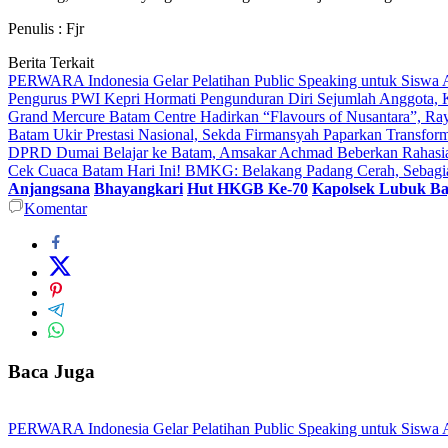
Penulis : Fjr
Berita Terkait
PERWARA Indonesia Gelar Pelatihan Public Speaking untuk Siswa 
Pengurus PWI Kepri Hormati Pengunduran Diri Sejumlah Anggota, K
Grand Mercure Batam Centre Hadirkan “Flavours of Nusantara”, Ra
Batam Ukir Prestasi Nasional, Sekda Firmansyah Paparkan Transfor
DPRD Dumai Belajar ke Batam, Amsakar Achmad Beberkan Rahasia 
Cek Cuaca Batam Hari Ini! BMKG: Belakang Padang Cerah, Sebag
Anjangsana
Bhayangkari
Hut HKGB Ke-70
Kapolsek Lubuk Ba
Komentar
Baca Juga
PERWARA Indonesia Gelar Pelatihan Public Speaking untuk Siswa 