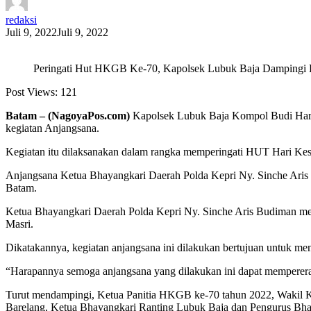
redaksi
Juli 9, 2022
Juli 9, 2022
Peringati Hut HKGB Ke-70, Kapolsek Lubuk Baja Dampingi 
Post Views:
121
Batam – (NagoyaPos.com)
Kapolsek Lubuk Baja Kompol Budi Hart
kegiatan Anjangsana.
Kegiatan itu dilaksanakan dalam rangka memperingati HUT Hari Ke
Anjangsana Ketua Bhayangkari Daerah Polda Kepri Ny. Sinche Aris B
Batam.
Ketua Bhayangkari Daerah Polda Kepri Ny. Sinche Aris Budiman men
Masri.
Dikatakannya, kegiatan anjangsana ini dilakukan bertujuan untuk men
“Harapannya semoga anjangsana yang dilakukan ini dapat mempererat
Turut mendampingi, Ketua Panitia HKGB ke-70 tahun 2022, Wakil K
Barelang, Ketua Bhayangkari Ranting Lubuk Baja dan Pengurus Bha