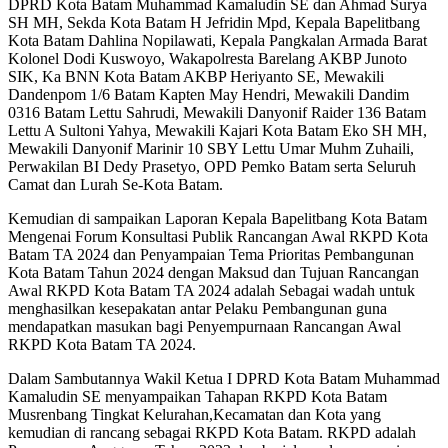
DPRD Kota Batam Muhammad Kamaludin SE dan Ahmad Surya
SH MH, Sekda Kota Batam H Jefridin Mpd, Kepala Bapelitbang
Kota Batam Dahlina Nopilawati, Kepala Pangkalan Armada Barat
Kolonel Dodi Kuswoyo, Wakapolresta Barelang AKBP Junoto
SIK, Ka BNN Kota Batam AKBP Heriyanto SE, Mewakili
Dandenpom 1/6 Batam Kapten May Hendri, Mewakili Dandim
0316 Batam Lettu Sahrudi, Mewakili Danyonif Raider 136 Batam
Lettu A Sultoni Yahya, Mewakili Kajari Kota Batam Eko SH MH,
Mewakili Danyonif Marinir 10 SBY Lettu Umar Muhm Zuhaili,
Perwakilan BI Dedy Prasetyo, OPD Pemko Batam serta Seluruh
Camat dan Lurah Se-Kota Batam.
Kemudian di sampaikan Laporan Kepala Bapelitbang Kota Batam
Mengenai Forum Konsultasi Publik Rancangan Awal RKPD Kota
Batam TA 2024 dan Penyampaian Tema Prioritas Pembangunan
Kota Batam Tahun 2024 dengan Maksud dan Tujuan Rancangan
Awal RKPD Kota Batam TA 2024 adalah Sebagai wadah untuk
menghasilkan kesepakatan antar Pelaku Pembangunan guna
mendapatkan masukan bagi Penyempurnaan Rancangan Awal
RKPD Kota Batam TA 2024.
Dalam Sambutannya Wakil Ketua I DPRD Kota Batam Muhammad
Kamaludin SE menyampaikan Tahapan RKPD Kota Batam
Musrenbang Tingkat Kelurahan,Kecamatan dan Kota yang
kemudian di rancang sebagai RKPD Kota Batam. RKPD adalah