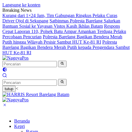
Langsung ke konten
Breaking News
Kurang dari 1×24 Jam, Tim Gabungan Ringkus Pelaku Curas
Driver Ojol di Sekupang
Satbinmas Polresta Barelang Salurkan
Bantuan Sosial ke Yayasan Vistos Kasih Ikhlas Batam
Respons
Cepat Laporan 110, Polsek Batu Ampar Amankan Terduga Pelaku
Percobaan Pencurian
Polresta Barelang Bagikan Bendera Merah
Putih hingga Wilayah Pesisir Sambut HUT Ke-81 RI
Polresta
Barelang Bagikan Bendera Merah Putih kepada Pengendara Sambut
HUT Ke-81 RI
<
tutup
Beranda
Kepri
Batam