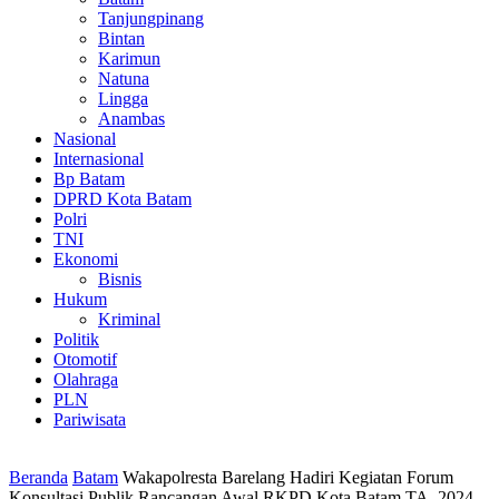
Tanjungpinang
Bintan
Karimun
Natuna
Lingga
Anambas
Nasional
Internasional
Bp Batam
DPRD Kota Batam
Polri
TNI
Ekonomi
Bisnis
Hukum
Kriminal
Politik
Otomotif
Olahraga
PLN
Pariwisata
Beranda
Batam
Wakapolresta Barelang Hadiri Kegiatan Forum
Konsultasi Publik Rancangan Awal RKPD Kota Batam TA. 2024