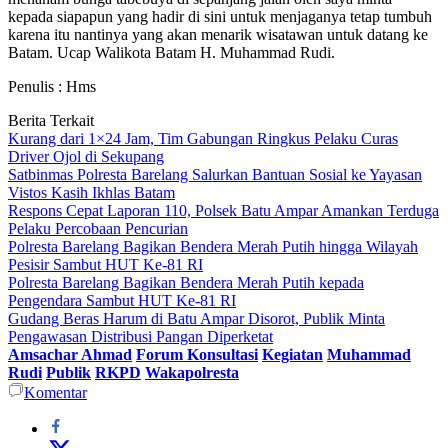
kepada siapapun yang hadir di sini untuk menjaganya tetap tumbuh
karena itu nantinya yang akan menarik wisatawan untuk datang ke
Batam. Ucap Walikota Batam H. Muhammad Rudi.
Penulis : Hms
Berita Terkait
Kurang dari 1×24 Jam, Tim Gabungan Ringkus Pelaku Curas
Driver Ojol di Sekupang
Satbinmas Polresta Barelang Salurkan Bantuan Sosial ke Yayasan
Vistos Kasih Ikhlas Batam
Respons Cepat Laporan 110, Polsek Batu Ampar Amankan Terduga
Pelaku Percobaan Pencurian
Polresta Barelang Bagikan Bendera Merah Putih hingga Wilayah
Pesisir Sambut HUT Ke-81 RI
Polresta Barelang Bagikan Bendera Merah Putih kepada
Pengendara Sambut HUT Ke-81 RI
Gudang Beras Harum di Batu Ampar Disorot, Publik Minta
Pengawasan Distribusi Pangan Diperketat
Amsachar Ahmad
Forum Konsultasi
Kegiatan
Muhammad
Rudi
Publik
RKPD
Wakapolresta
Komentar