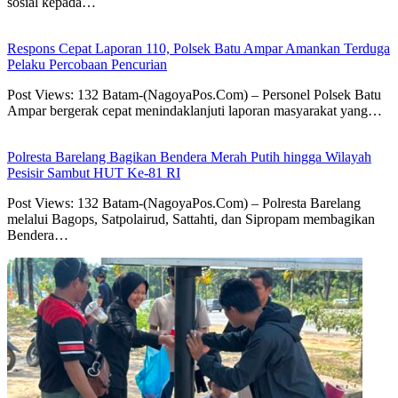
sosial kepada…
Respons Cepat Laporan 110, Polsek Batu Ampar Amankan Terduga
Pelaku Percobaan Pencurian
Post Views: 132 Batam-(NagoyaPos.Com) – Personel Polsek Batu
Ampar bergerak cepat menindaklanjuti laporan masyarakat yang…
Polresta Barelang Bagikan Bendera Merah Putih hingga Wilayah
Pesisir Sambut HUT Ke-81 RI
Post Views: 132 Batam-(NagoyaPos.Com) – Polresta Barelang
melalui Bagops, Satpolairud, Sattahti, dan Sipropam membagikan
Bendera…