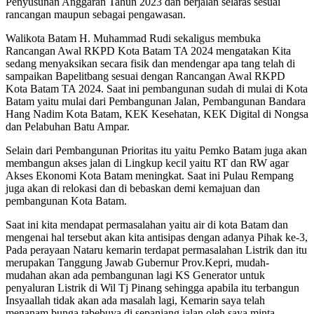
Penyusunan Anggaran Tahun 2023 dan berjalan selaras sesuai
rancangan maupun sebagai pengawasan.
Walikota Batam H. Muhammad Rudi sekaligus membuka
Rancangan Awal RKPD Kota Batam TA 2024 mengatakan Kita
sedang menyaksikan secara fisik dan mendengar apa tang telah di
sampaikan Bapelitbang sesuai dengan Rancangan Awal RKPD
Kota Batam TA 2024. Saat ini pembangunan sudah di mulai di Kota
Batam yaitu mulai dari Pembangunan Jalan, Pembangunan Bandara
Hang Nadim Kota Batam, KEK Kesehatan, KEK Digital di Nongsa
dan Pelabuhan Batu Ampar.
Selain dari Pembangunan Prioritas itu yaitu Pemko Batam juga akan
membangun akses jalan di Lingkup kecil yaitu RT dan RW agar
Akses Ekonomi Kota Batam meningkat. Saat ini Pulau Rempang
juga akan di relokasi dan di bebaskan demi kemajuan dan
pembangunan Kota Batam.
Saat ini kita mendapat permasalahan yaitu air di kota Batam dan
mengenai hal tersebut akan kita antisipas dengan adanya Pihak ke-3,
Pada perayaan Nataru kemarin terdapat permasalahan Listrik dan itu
merupakan Tanggung Jawab Gubernur Prov.Kepri, mudah-
mudahan akan ada pembangunan lagi KS Generator untuk
penyaluran Listrik di Wil Tj Pinang sehingga apabila itu terbangun
Insyaallah tidak akan ada masalah lagi, Kemarin saya telah
menanam bunga tabebuya di sepanjang jalan oleh saya minta