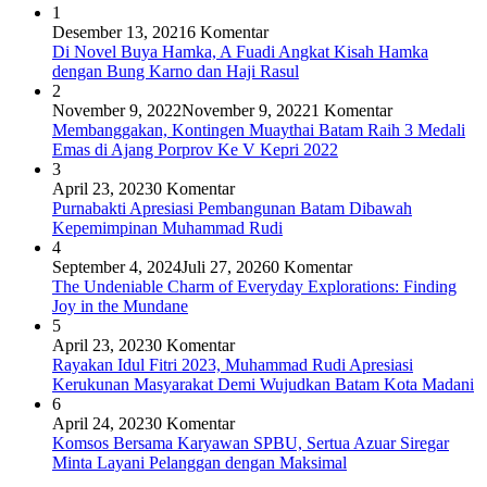
1
Desember 13, 2021
6 Komentar
Di Novel Buya Hamka, A Fuadi Angkat Kisah Hamka
dengan Bung Karno dan Haji Rasul
2
November 9, 2022
November 9, 2022
1 Komentar
Membanggakan, Kontingen Muaythai Batam Raih 3 Medali
Emas di Ajang Porprov Ke V Kepri 2022
3
April 23, 2023
0 Komentar
Purnabakti Apresiasi Pembangunan Batam Dibawah
Kepemimpinan Muhammad Rudi
4
September 4, 2024
Juli 27, 2026
0 Komentar
The Undeniable Charm of Everyday Explorations: Finding
Joy in the Mundane
5
April 23, 2023
0 Komentar
Rayakan Idul Fitri 2023, Muhammad Rudi Apresiasi
Kerukunan Masyarakat Demi Wujudkan Batam Kota Madani
6
April 24, 2023
0 Komentar
Komsos Bersama Karyawan SPBU, Sertua Azuar Siregar
Minta Layani Pelanggan dengan Maksimal