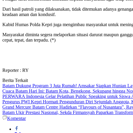
Dari hasil patroli yang dilaksanakan, tidak ditemukan adanya genanga
keadaan aman dan kondusif.
Kabid Humas Polda Kepri juga mengimbau masyarakat untuk meningka
Masyarakat diminta segera melaporkan situasi darurat maupun ganggu
cepat, tepat, dan terpadu. (*)
Reporter : RY
Berita Terkait
Batam Dukung Program 3 Juta Rumah! Amsakar Siapkan Hunian La
Cuaca Batam Hari Ini: Batam Kota, Bengkong, Sekupang hingga N
PERWARA Indonesia Gelar Pelatihan Public Speaking untuk Siswa 
Pengurus PWI Kepri Hormati Pengunduran Diri Sejumlah Anggota, K
Grand Mercure Batam Centre Hadirkan “Flavours of Nusantara”, Ra
Batam Ukir Prestasi Nasional, Sekda Firmansyah Paparkan Transfor
Komentar