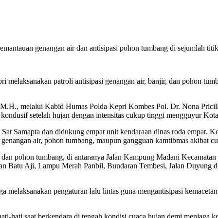
emantauan genangan air dan antisipasi pohon tumbang di sejumlah titi
melaksanakan patroli antisipasi genangan air, banjir, dan pohon tumb
.H., melalui Kabid Humas Polda Kepri Kombes Pol. Dr. Nona Pricillia
 kondusif setelah hujan dengan intensitas cukup tinggi mengguyur Kot
 Sat Samapta dan didukung empat unit kendaraan dinas roda empat. Ke
i genangan air, pohon tumbang, maupun gangguan kamtibmas akibat cu
air dan pohon tumbang, di antaranya Jalan Kampung Madani Kecamata
an Batu Aji, Lampu Merah Panbil, Bundaran Tembesi, Jalan Duyung 
a melaksanakan pengaturan lalu lintas guna mengantisipasi kemacetan d
ati-hati saat berkendara di tengah kondisi cuaca hujan demi menjaga k