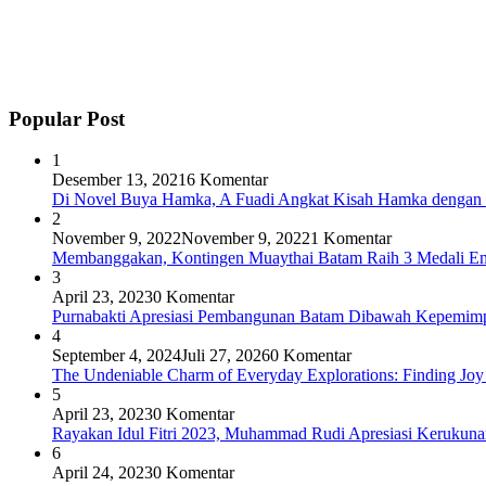
Popular Post
1
Desember 13, 2021
6 Komentar
Di Novel Buya Hamka, A Fuadi Angkat Kisah Hamka dengan 
2
November 9, 2022
November 9, 2022
1 Komentar
Membanggakan, Kontingen Muaythai Batam Raih 3 Medali Em
3
April 23, 2023
0 Komentar
Purnabakti Apresiasi Pembangunan Batam Dibawah Kepemi
4
September 4, 2024
Juli 27, 2026
0 Komentar
The Undeniable Charm of Everyday Explorations: Finding Joy
5
April 23, 2023
0 Komentar
Rayakan Idul Fitri 2023, Muhammad Rudi Apresiasi Keruku
6
April 24, 2023
0 Komentar