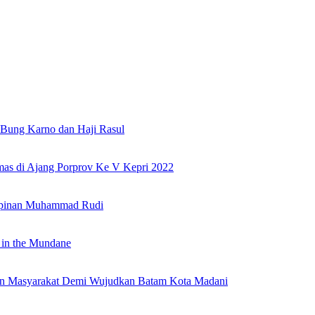
Bung Karno dan Haji Rasul
as di Ajang Porprov Ke V Kepri 2022
mpinan Muhammad Rudi
 in the Mundane
nan Masyarakat Demi Wujudkan Batam Kota Madani