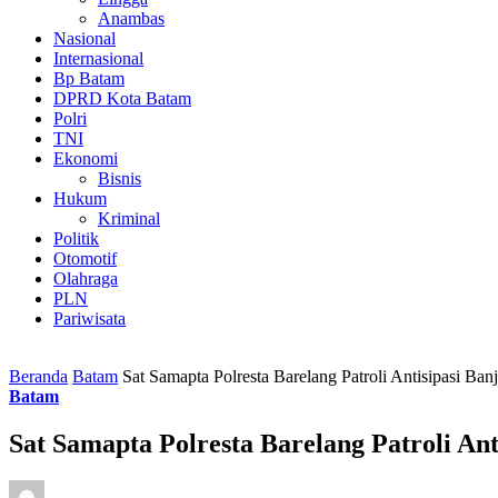
Anambas
Nasional
Internasional
Bp Batam
DPRD Kota Batam
Polri
TNI
Ekonomi
Bisnis
Hukum
Kriminal
Politik
Otomotif
Olahraga
PLN
Pariwisata
Beranda
Batam
Sat Samapta Polresta Barelang Patroli Antisipasi B
Batam
Sat Samapta Polresta Barelang Patroli An