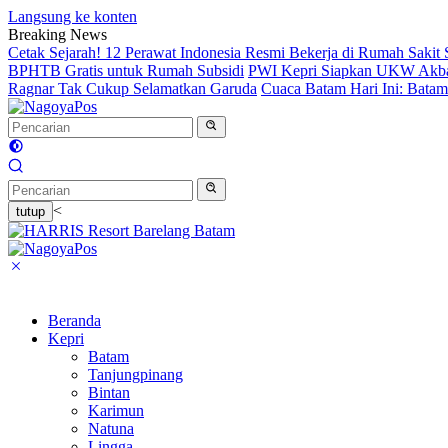
Langsung ke konten
Breaking News
Cetak Sejarah! 12 Perawat Indonesia Resmi Bekerja di Rumah Sakit
BPHTB Gratis untuk Rumah Subsidi
PWI Kepri Siapkan UKW Akbar 2
Ragnar Tak Cukup Selamatkan Garuda
Cuaca Batam Hari Ini: Bata
<
tutup
Beranda
Kepri
Batam
Tanjungpinang
Bintan
Karimun
Natuna
Lingga