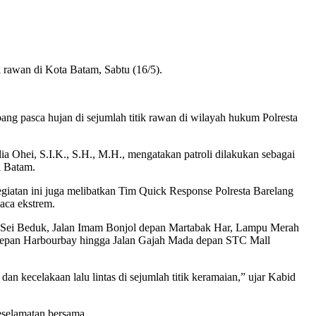
k rawan di Kota Batam, Sabtu (16/5).
ang pasca hujan di sejumlah titik rawan di wilayah hukum Polresta
 Ohei, S.I.K., S.H., M.H., mengatakan patroli dilakukan sebagai
a Batam.
giatan ini juga melibatkan Tim Quick Response Polresta Barelang
aca ekstrem.
n Sei Beduk, Jalan Imam Bonjol depan Martabak Har, Lampu Merah
depan Harbourbay hingga Jalan Gajah Mada depan STC Mall
an kecelakaan lalu lintas di sejumlah titik keramaian,” ujar Kabid
eselamatan bersama.