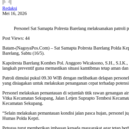
Redaksi
Mei 16, 2026
Personel Sat Samapta Polresta Barelang melaksanakan patroli p
Post Views:
44
Batam-(NagoyaPos.Com) – Sat Samapta Polresta Barelang Polda Kepri 
Barelang, Sabtu (16/5).
Kapolresta Barelang Kombes Pol. Anggoro Wicaksono, S.H., S.I.K., M
langkah preventif guna memastikan situasi kamtibmas tetap aman dan
Patroli dimulai pukul 09.30 WIB dengan melibatkan delapan personel
yang disiagakan untuk melakukan penanganan cepat terhadap potens
Personel melakukan pemantauan di sejumlah titik rawan genangan 
Vitka Kecamatan Sekupang, Jalan Letjen Suprapto Tembesi Kecamat
Kecamatan Sekupang.
“Selain melakukan pemantauan kondisi jalan pasca hujan, personel jug
Humas Polda Kepri.
Petugas turut memberikan imbauan kepada masyarakat agar tetap berh