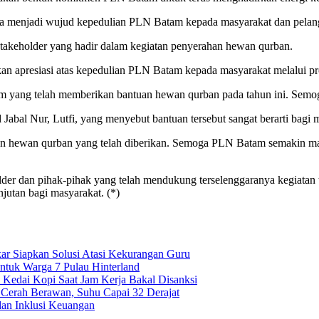
rta menjadi wujud kepedulian PLN Batam kepada masyarakat dan pela
 stakeholder yang hadir dalam kegiatan penyerahan hewan qurban.
 apresiasi atas kepedulian PLN Batam kepada masyarakat melalui pro
m yang telah memberikan bantuan hewan qurban pada tahun ini. Semoga
 Jabal Nur, Lutfi, yang menyebut bantuan tersebut sangat berarti bagi 
hewan qurban yang telah diberikan. Semoga PLN Batam semakin maju, 
 dan pihak-pihak yang telah mendukung terselenggaranya kegiatan ters
njutan bagi masyarakat. (*)
ar Siapkan Solusi Atasi Kekurangan Guru
uk Warga 7 Pulau Hinterland
Kedai Kopi Saat Jam Kerja Bakal Disanksi
 Cerah Berawan, Suhu Capai 32 Derajat
dan Inklusi Keuangan