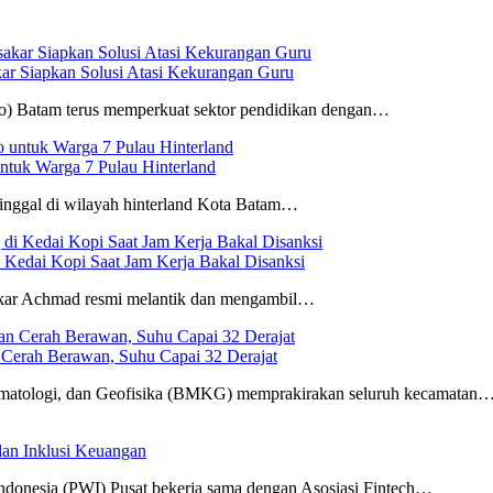
ar Siapkan Solusi Atasi Kekurangan Guru
o) Batam terus memperkuat sektor pendidikan dengan…
uk Warga 7 Pulau Hinterland
inggal di wilayah hinterland Kota Batam…
Kedai Kopi Saat Jam Kerja Bakal Disanksi
kar Achmad resmi melantik dan mengambil…
 Cerah Berawan, Suhu Capai 32 Derajat
imatologi, dan Geofisika (BMKG) memprakirakan seluruh kecamatan
dan Inklusi Keuangan
donesia (PWI) Pusat bekerja sama dengan Asosiasi Fintech…