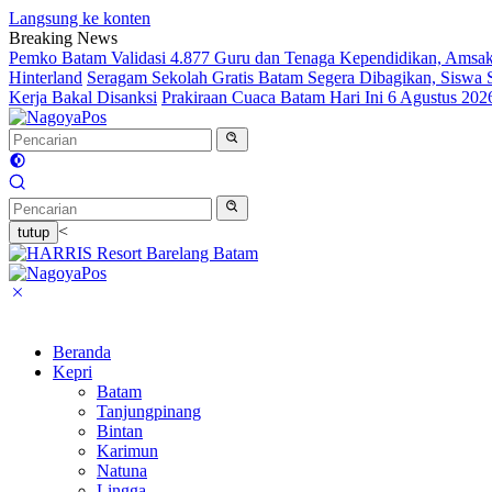
Langsung ke konten
Breaking News
Pemko Batam Validasi 4.877 Guru dan Tenaga Kependidikan, Amsak
Hinterland
Seragam Sekolah Gratis Batam Segera Dibagikan, Siswa
Kerja Bakal Disanksi
Prakiraan Cuaca Batam Hari Ini 6 Agustus 20
<
tutup
Beranda
Kepri
Batam
Tanjungpinang
Bintan
Karimun
Natuna
Lingga