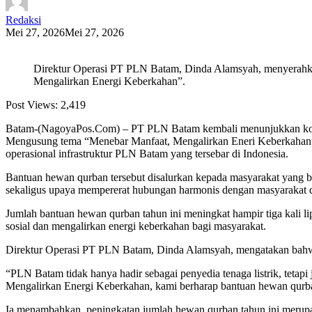
Redaksi
Mei 27, 2026
Mei 27, 2026
Direktur Operasi PT PLN Batam, Dinda Alamsyah, menyerahk
Mengalirkan Energi Keberkahan”.
Post Views:
2,419
Batam-(NagoyaPos.Com) – PT PLN Batam kembali menunjukkan komit
Mengusung tema “Menebar Manfaat, Mengalirkan Eneri Keberkahan”, 
operasional infrastruktur PLN Batam yang tersebar di Indonesia.
Bantuan hewan qurban tersebut disalurkan kepada masyarakat yang be
sekaligus upaya mempererat hubungan harmonis dengan masyarakat d
Jumlah bantuan hewan qurban tahun ini meningkat hampir tiga kali 
sosial dan mengalirkan energi keberkahan bagi masyarakat.
Direktur Operasi PT PLN Batam, Dinda Alamsyah, mengatakan bahwa 
“PLN Batam tidak hanya hadir sebagai penyedia tenaga listrik, tetap
Mengalirkan Energi Keberkahan, kami berharap bantuan hewan qurban
Ia menambahkan, peningkatan jumlah hewan qurban tahun ini merup