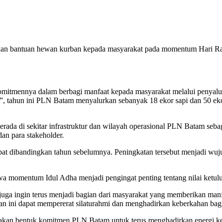
an bantuan hewan kurban kepada masyarakat pada momentum Hari Ray
mennya dalam berbagi manfaat kepada masyarakat melalui penyalura
tahun ini PLN Batam menyalurkan sebanyak 18 ekor sapi dan 50 ekor
rada di sekitar infrastruktur dan wilayah operasional PLN Batam seb
an para stakeholder.
lipat dibandingkan tahun sebelumnya. Peningkatan tersebut menjadi 
momentum Idul Adha menjadi pengingat penting tentang nilai ketulu
i juga ingin terus menjadi bagian dari masyarakat yang memberikan man
 ini dapat mempererat silaturahmi dan menghadirkan keberkahan bagi
akan bentuk komitmen PLN Batam untuk terus menghadirkan energi ke