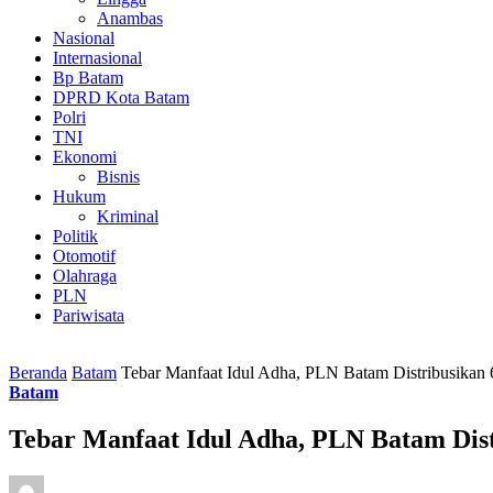
Anambas
Nasional
Internasional
Bp Batam
DPRD Kota Batam
Polri
TNI
Ekonomi
Bisnis
Hukum
Kriminal
Politik
Otomotif
Olahraga
PLN
Pariwisata
Beranda
Batam
Tebar Manfaat Idul Adha, PLN Batam Distribusika
Batam
Tebar Manfaat Idul Adha, PLN Batam Dis