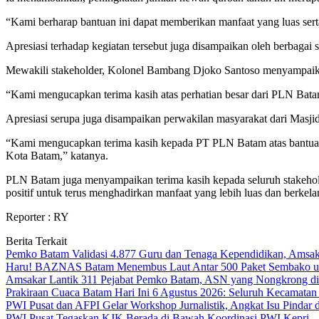
“Kami berharap bantuan ini dapat memberikan manfaat yang luas se
Apresiasi terhadap kegiatan tersebut juga disampaikan oleh berbagai
Mewakili stakeholder, Kolonel Bambang Djoko Santoso menyampaikan
“Kami mengucapkan terima kasih atas perhatian besar dari PLN Bata
Apresiasi serupa juga disampaikan perwakilan masyarakat dari Masjid
“Kami mengucapkan terima kasih kepada PT PLN Batam atas bantuan 
Kota Batam,” katanya.
PLN Batam juga menyampaikan terima kasih kepada seluruh stakeholder
positif untuk terus menghadirkan manfaat yang lebih luas dan berkela
Reporter : RY
Berita Terkait
Pemko Batam Validasi 4.877 Guru dan Tenaga Kependidikan, Amsak
Haru! BAZNAS Batam Menembus Laut Antar 500 Paket Sembako unt
Amsakar Lantik 311 Pejabat Pemko Batam, ASN yang Nongkrong di 
Prakiraan Cuaca Batam Hari Ini 6 Agustus 2026: Seluruh Kecamatan
PWI Pusat dan AFPI Gelar Workshop Jurnalistik, Angkat Isu Pindar 
PWI Pusat Tegaskan KJK Berada di Bawah Koordinasi PWI Kepri