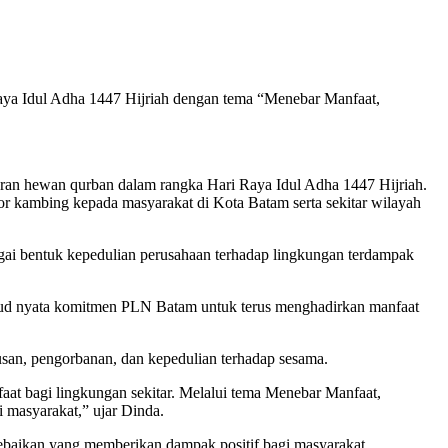
a Idul Adha 1447 Hijriah dengan tema “Menebar Manfaat,
n hewan qurban dalam rangka Hari Raya Idul Adha 1447 Hijriah.
 kambing kepada masyarakat di Kota Batam serta sekitar wilayah
agai bentuk kepedulian perusahaan terhadap lingkungan terdampak
wujud nyata komitmen PLN Batam untuk terus menghadirkan manfaat
san, pengorbanan, dan kepedulian terhadap sesama.
faat bagi lingkungan sekitar. Melalui tema Menebar Manfaat,
 masyarakat,” ujar Dinda.
baikan yang memberikan dampak positif bagi masyarakat.