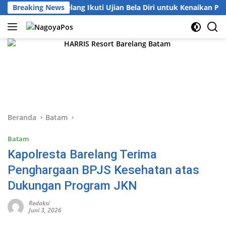
Langsung
l Polresta Barelang Ikuti Ujian Bela Diri untuk Kenaikan Pangkat
Breaking News
ke
konten
Beranda
Batam
Batam
Kapolresta Barelang Terima
Penghargaan BPJS Kesehatan atas
Dukungan Program JKN
Redaksi
Juni 3, 2026