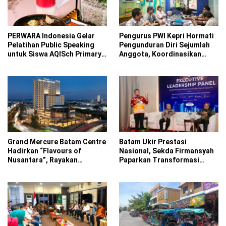
PERWARA Indonesia Gelar
Pengurus PWI Kepri Hormati
Pelatihan Public Speaking
Pengunduran Diri Sejumlah
untuk Siswa AQISch Primary
Anggota, Koordinasikan
School
Administrasi ke PWI Pusat
Grand Mercure Batam Centre
Batam Ukir Prestasi
Hadirkan “Flavours of
Nasional, Sekda Firmansyah
Nusantara”, Rayakan
Paparkan Transformasi
Kemerdekaan Lewat Cita
Digital di ADLG Awards 2026
Rasa Indonesia