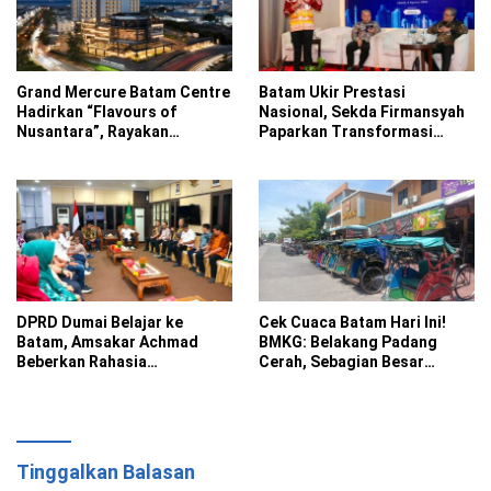
Grand Mercure Batam Centre
Batam Ukir Prestasi
Hadirkan “Flavours of
Nasional, Sekda Firmansyah
Nusantara”, Rayakan
Paparkan Transformasi
Kemerdekaan Lewat Cita
Digital di ADLG Awards 2026
Rasa Indonesia
DPRD Dumai Belajar ke
Cek Cuaca Batam Hari Ini!
Batam, Amsakar Achmad
BMKG: Belakang Padang
Beberkan Rahasia
Cerah, Sebagian Besar
Percepatan Pembangunan
Kecamatan Berawan
dan Investasi
Tinggalkan Balasan