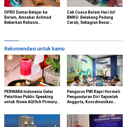
DPRD Dumai Belajar ke
Cek Cuaca Batam Hari Ini!
Batam, Amsakar Achmad
BMKG: Belakang Padang
Beberkan Rahasia
Cerah, Sebagian Besar
Percepatan Pembangunan
Kecamatan Berawan
dan Investasi
Rekomendasi untuk kamu
PERWARA Indonesia Gelar
Pengurus PWI Kepri Hormati
Pelatihan Public Speaking
Pengunduran Diri Sejumlah
untuk Siswa AQISch Primary
Anggota, Koordinasikan
School
Administrasi ke PWI Pusat