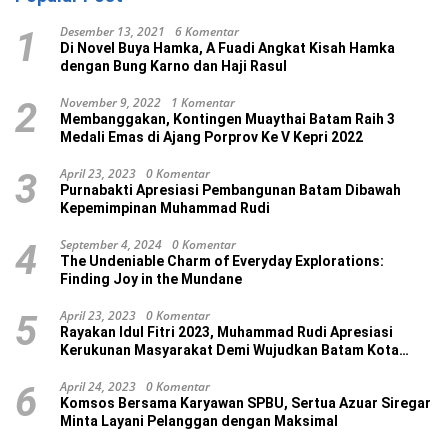
Desember 13, 2021
6 Komentar
1
Di Novel Buya Hamka, A Fuadi Angkat Kisah Hamka
dengan Bung Karno dan Haji Rasul
November 9, 2022
1 Komentar
2
Membanggakan, Kontingen Muaythai Batam Raih 3
Medali Emas di Ajang Porprov Ke V Kepri 2022
April 23, 2023
0 Komentar
3
Purnabakti Apresiasi Pembangunan Batam Dibawah
Kepemimpinan Muhammad Rudi
September 4, 2024
0 Komentar
4
The Undeniable Charm of Everyday Explorations:
Finding Joy in the Mundane
April 23, 2023
0 Komentar
5
Rayakan Idul Fitri 2023, Muhammad Rudi Apresiasi
Kerukunan Masyarakat Demi Wujudkan Batam Kota
Madani
April 24, 2023
0 Komentar
6
Komsos Bersama Karyawan SPBU, Sertua Azuar Siregar
Minta Layani Pelanggan dengan Maksimal