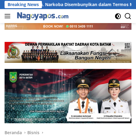
Langsung
abu, Narkoba Disembunyikan dalam Termos Merah dari Batam
Breaking News
ke
konten
Beranda
Bisnis