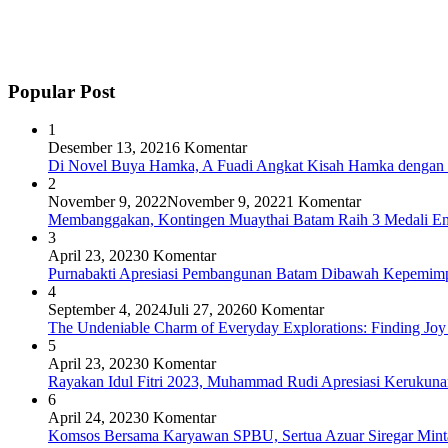
Popular Post
1
Desember 13, 2021
6 Komentar
Di Novel Buya Hamka, A Fuadi Angkat Kisah Hamka dengan 
2
November 9, 2022
November 9, 2022
1 Komentar
Membanggakan, Kontingen Muaythai Batam Raih 3 Medali Em
3
April 23, 2023
0 Komentar
Purnabakti Apresiasi Pembangunan Batam Dibawah Kepemi
4
September 4, 2024
Juli 27, 2026
0 Komentar
The Undeniable Charm of Everyday Explorations: Finding Joy
5
April 23, 2023
0 Komentar
Rayakan Idul Fitri 2023, Muhammad Rudi Apresiasi Keruku
6
April 24, 2023
0 Komentar
Komsos Bersama Karyawan SPBU, Sertua Azuar Siregar Mint