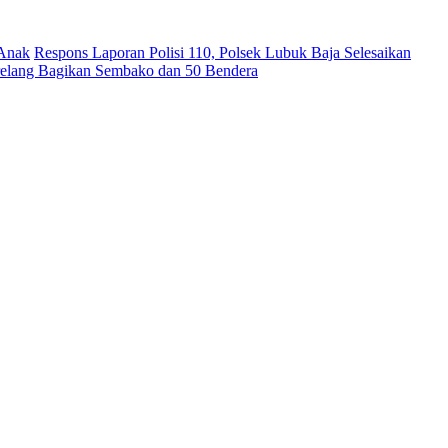
 Anak
Respons Laporan Polisi 110, Polsek Lubuk Baja Selesaikan
relang Bagikan Sembako dan 50 Bendera