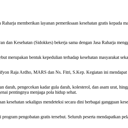
sa Raharja memberikan layanan pemeriksaan kesehatan gratis kepada m
n dan Kesehatan (Sidokkes) bekerja sama dengan Jasa Raharja mengge
ebut merupakan bentuk kepedulian terhadap kesehatan masyarakat sek
. Zifyon Raja Ardho, MARS dan Ns. Fitri, S.Kep. Kegiatan ini mendap
n darah, pengecekan kadar gula darah, kolesterol, dan asam urat, hingga
enai pentingnya menjaga pola hidup sehat.
n kesehatan sekaligus mendeteksi secara dini berbagai gangguan kese
 program pengobatan gratis tersebut. Seluruh peserta mendapatkan pe