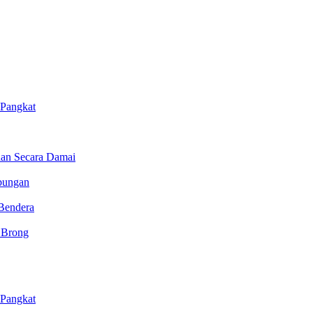
 Pangkat
ihan Secara Damai
bungan
Bendera
t Brong
 Pangkat