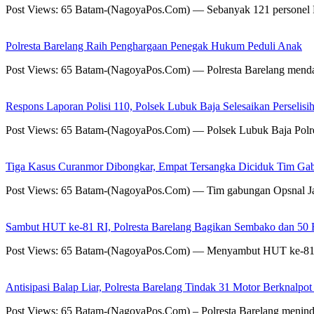
Post Views: 65 Batam-(NagoyaPos.Com) — Sebanyak 121 personel Pol
Polresta Barelang Raih Penghargaan Penegak Hukum Peduli Anak
Post Views: 65 Batam-(NagoyaPos.Com) — Polresta Barelang mend
Respons Laporan Polisi 110, Polsek Lubuk Baja Selesaikan Perselis
Post Views: 65 Batam-(NagoyaPos.Com) — Polsek Lubuk Baja Polres
Tiga Kasus Curanmor Dibongkar, Empat Tersangka Diciduk Tim Ga
Post Views: 65 Batam-(NagoyaPos.Com) — Tim gabungan Opsnal Jat
Sambut HUT ke-81 RI, Polresta Barelang Bagikan Sembako dan 50 
Post Views: 65 Batam-(NagoyaPos.Com) — Menyambut HUT ke-81 Ke
Antisipasi Balap Liar, Polresta Barelang Tindak 31 Motor Berknalpo
Post Views: 65 Batam-(NagoyaPos.Com) – Polresta Barelang menin