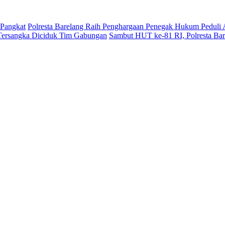
 Pangkat
Polresta Barelang Raih Penghargaan Penegak Hukum Peduli
Tersangka Diciduk Tim Gabungan
Sambut HUT ke-81 RI, Polresta Ba