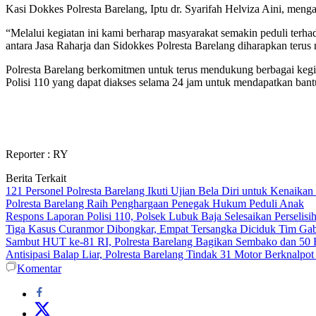
Kasi Dokkes Polresta Barelang, Iptu dr. Syarifah Helviza Aini, meng
“Melalui kegiatan ini kami berharap masyarakat semakin peduli terha
antara Jasa Raharja dan Sidokkes Polresta Barelang diharapkan terus
Polresta Barelang berkomitmen untuk terus mendukung berbagai kegi
Polisi 110 yang dapat diakses selama 24 jam untuk mendapatkan bantu
Reporter : RY
Berita Terkait
121 Personel Polresta Barelang Ikuti Ujian Bela Diri untuk Kenaikan
Polresta Barelang Raih Penghargaan Penegak Hukum Peduli Anak
Respons Laporan Polisi 110, Polsek Lubuk Baja Selesaikan Perselis
Tiga Kasus Curanmor Dibongkar, Empat Tersangka Diciduk Tim Ga
Sambut HUT ke-81 RI, Polresta Barelang Bagikan Sembako dan 50 
Antisipasi Balap Liar, Polresta Barelang Tindak 31 Motor Berknalpo
Komentar