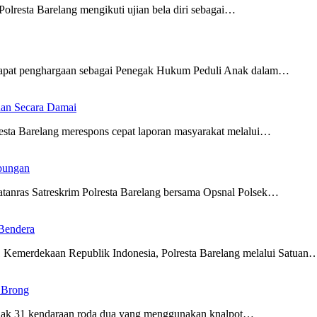
resta Barelang mengikuti ujian bela diri sebagai…
apat penghargaan sebagai Penegak Hukum Peduli Anak dalam…
ihan Secara Damai
ta Barelang merespons cepat laporan masyarakat melalui…
bungan
anras Satreskrim Polresta Barelang bersama Opsnal Polsek…
Bendera
merdekaan Republik Indonesia, Polresta Barelang melalui Satuan
t Brong
dak 31 kendaraan roda dua yang menggunakan knalpot…