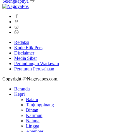
Selengkapnya
Redaksi
Kode Etik Pers
Disclaimer
Media Siber
Perlindungan Wartawan
Peraturan Perusahaan
Copyright @Nagoyapos.com.
Beranda
Kepri
Batam
Tanjungpinang
Bintan
Karimun
Natuna
Lingga
Anambas