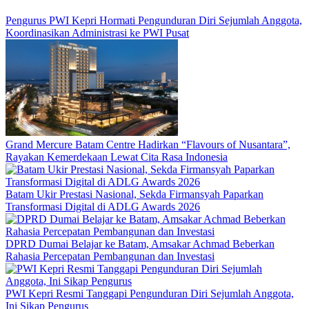
Pengurus PWI Kepri Hormati Pengunduran Diri Sejumlah Anggota,
Koordinasikan Administrasi ke PWI Pusat
Grand Mercure Batam Centre Hadirkan “Flavours of Nusantara”,
Rayakan Kemerdekaan Lewat Cita Rasa Indonesia
Batam Ukir Prestasi Nasional, Sekda Firmansyah Paparkan
Transformasi Digital di ADLG Awards 2026
DPRD Dumai Belajar ke Batam, Amsakar Achmad Beberkan
Rahasia Percepatan Pembangunan dan Investasi
PWI Kepri Resmi Tanggapi Pengunduran Diri Sejumlah Anggota,
Ini Sikap Pengurus