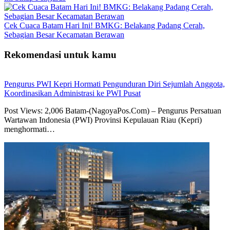
Cek Cuaca Batam Hari Ini! BMKG: Belakang Padang Cerah,
Sebagian Besar Kecamatan Berawan
Rekomendasi untuk kamu
Pengurus PWI Kepri Hormati Pengunduran Diri Sejumlah Anggota,
Koordinasikan Administrasi ke PWI Pusat
Post Views: 2,006 Batam-(NagoyaPos.Com) – Pengurus Persatuan
Wartawan Indonesia (PWI) Provinsi Kepulauan Riau (Kepri)
menghormati…