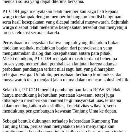
mencari solusi yang dapat diterima bersama.
PT CDH juga menyatakan telah memberikan sagu hati kepada
warga terdampak dengan mempertimbangkan kondisi bangunan
serta hasil kesepakatan yang dicapai melalui musyawarah. Sejumlah
warga disebut telah menerima kesepakatan tersebut dan menyetujui
proses relokasi secara sukarela.
Perusahaan menegaskan bahwa langkah yang dilakukan bukan
tindakan sepihak, melainkan bagian dari penyelesaian yang
mengutamakan dialog dan kesepahaman antara para pihak.
Meski demikian, PT CDH mengakui masih terdapat beberapa
proses yang memerlukan pembahasan lanjutan karena adanya
perbedaan pandangan terkait nilai sagu hati yang diharapkan
sebagian warga. Untuk itu, perusahaan berharap komunikasi dan
musyawarah tetap menjadi jalan utama dalam mencari solusi terbaik.
Selain itu, PT CDH menilai pembangunan Jalan ROW 35 tidak
hanya mendukung kebutuhan penataan kawasan, tetapi juga
diharapkan memberikan manfaat bagi masyarakat luas, terutama
dalam meningkatkan aksesibilitas, konektivitas wilayah, serta
mendukung pengembangan kawasan Tanjung Uma ke depan.
Sebagai bentuk dukungan terhadap keberadaan Kampung Tua
Tanjung Uma, perusahaan menyatakan telah menyampaikan
komitmennya kepada pemerintah, baik secara lisan maupun tertulis.