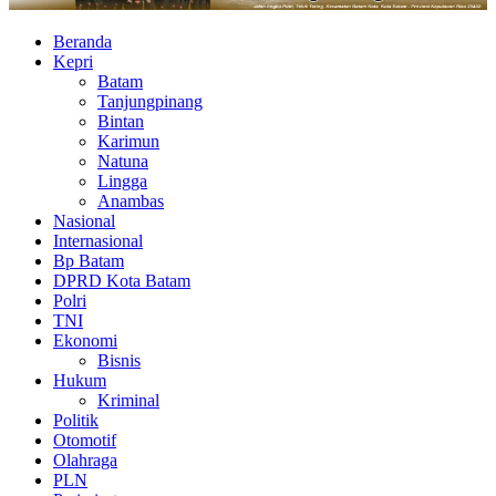
Beranda
Kepri
Batam
Tanjungpinang
Bintan
Karimun
Natuna
Lingga
Anambas
Nasional
Internasional
Bp Batam
DPRD Kota Batam
Polri
TNI
Ekonomi
Bisnis
Hukum
Kriminal
Politik
Otomotif
Olahraga
PLN