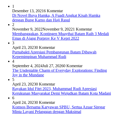
1
Desember 13, 2021
6 Komentar
Di Novel Buya Hamka, A Fuadi Angkat Kisah Hamka
dengan Bung Karno dan Haji Rasul
2
November 9, 2022
November 9, 2022
1 Komentar
Membanggakan, Kontingen Muaythai Batam Raih 3 Medali
Emas di Ajang Porprov Ke V Kepri 2022
3
April 23, 2023
0 Komentar
Purnabakti Apresiasi Pembangunan Batam Dibawah
Kepemimpinan Muhammad Rudi
4
September 4, 2024
Juli 27, 2026
0 Komentar
The Undeniable Charm of Everyday Explorations: Finding
Joy in the Mundane
5
April 23, 2023
0 Komentar
Rayakan Idul Fitri 2023, Muhammad Rudi Apresiasi
Kerukunan Masyarakat Demi Wujudkan Batam Kota Madani
6
April 24, 2023
0 Komentar
Komsos Bersama Karyawan SPBU, Sertua Azuar Siregar
Minta Layani Pelanggan dengan Maksimal