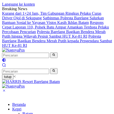
Langsung ke konten
Breaking News
Kurang dari 1×24 Jam, Tim Gabungan Ringkus Pelaku Curas
Driver Ojol di Sekupang
Satbinmas Polresta Barelang Salurkan
Bantuan Sosial ke Yayasan Vistos Kasih Ikhlas Batam
Respons
Cepat Laporan 110, Polsek Batu Ampar Amankan Terduga Pelaku
Percobaan Pencurian
Polresta Barelang Bagikan Bendera Merah
Putih hingga Wilayah Pesisir Sambut HUT Ke-81 RI
Polresta
Barelang Bagikan Bendera Merah Putih kepada Pengendara Sambut
HUT Ke-81 RI
<
tutup
Beranda
Kepri
Batam