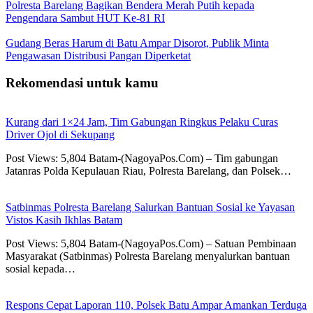
Polresta Barelang Bagikan Bendera Merah Putih kepada
Pengendara Sambut HUT Ke-81 RI
Gudang Beras Harum di Batu Ampar Disorot, Publik Minta
Pengawasan Distribusi Pangan Diperketat
Rekomendasi untuk kamu
Kurang dari 1×24 Jam, Tim Gabungan Ringkus Pelaku Curas
Driver Ojol di Sekupang
Post Views: 5,804 Batam-(NagoyaPos.Com) – Tim gabungan
Jatanras Polda Kepulauan Riau, Polresta Barelang, dan Polsek…
Satbinmas Polresta Barelang Salurkan Bantuan Sosial ke Yayasan
Vistos Kasih Ikhlas Batam
Post Views: 5,804 Batam-(NagoyaPos.Com) – Satuan Pembinaan
Masyarakat (Satbinmas) Polresta Barelang menyalurkan bantuan
sosial kepada…
Respons Cepat Laporan 110, Polsek Batu Ampar Amankan Terduga