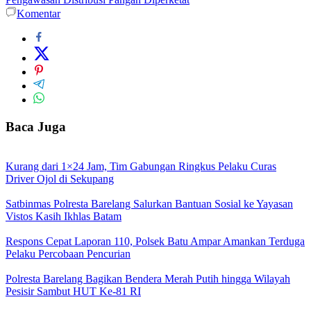
Komentar
Baca Juga
Kurang dari 1×24 Jam, Tim Gabungan Ringkus Pelaku Curas
Driver Ojol di Sekupang
Satbinmas Polresta Barelang Salurkan Bantuan Sosial ke Yayasan
Vistos Kasih Ikhlas Batam
Respons Cepat Laporan 110, Polsek Batu Ampar Amankan Terduga
Pelaku Percobaan Pencurian
Polresta Barelang Bagikan Bendera Merah Putih hingga Wilayah
Pesisir Sambut HUT Ke-81 RI