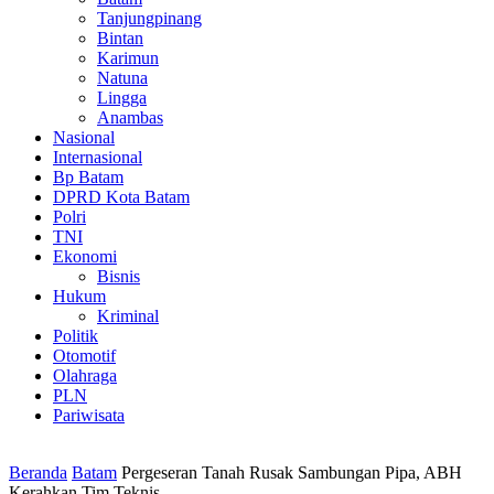
Tanjungpinang
Bintan
Karimun
Natuna
Lingga
Anambas
Nasional
Internasional
Bp Batam
DPRD Kota Batam
Polri
TNI
Ekonomi
Bisnis
Hukum
Kriminal
Politik
Otomotif
Olahraga
PLN
Pariwisata
Beranda
Batam
Pergeseran Tanah Rusak Sambungan Pipa, ABH
Kerahkan Tim Teknis