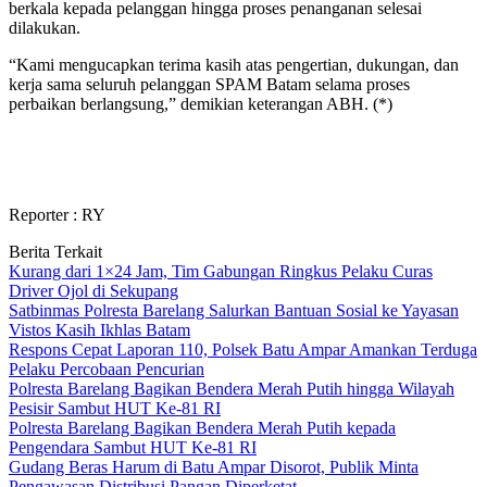
berkala kepada pelanggan hingga proses penanganan selesai
dilakukan.
“Kami mengucapkan terima kasih atas pengertian, dukungan, dan
kerja sama seluruh pelanggan SPAM Batam selama proses
perbaikan berlangsung,” demikian keterangan ABH. (*)
Reporter : RY
Berita Terkait
Kurang dari 1×24 Jam, Tim Gabungan Ringkus Pelaku Curas
Driver Ojol di Sekupang
Satbinmas Polresta Barelang Salurkan Bantuan Sosial ke Yayasan
Vistos Kasih Ikhlas Batam
Respons Cepat Laporan 110, Polsek Batu Ampar Amankan Terduga
Pelaku Percobaan Pencurian
Polresta Barelang Bagikan Bendera Merah Putih hingga Wilayah
Pesisir Sambut HUT Ke-81 RI
Polresta Barelang Bagikan Bendera Merah Putih kepada
Pengendara Sambut HUT Ke-81 RI
Gudang Beras Harum di Batu Ampar Disorot, Publik Minta
Pengawasan Distribusi Pangan Diperketat