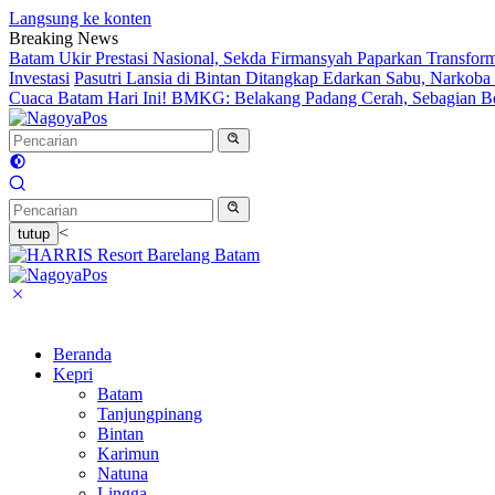
Langsung ke konten
Breaking News
Batam Ukir Prestasi Nasional, Sekda Firmansyah Paparkan Transfor
Investasi
Pasutri Lansia di Bintan Ditangkap Edarkan Sabu, Narkob
Cuaca Batam Hari Ini! BMKG: Belakang Padang Cerah, Sebagian 
<
tutup
Beranda
Kepri
Batam
Tanjungpinang
Bintan
Karimun
Natuna
Lingga