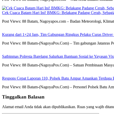
Cek Cuaca Batam Hari Ini! BMKG: Belakang Padang Cerah, Sebag
Post Views: 88 Batam, Nagoyapos.com – Badan Meteorologi, Klima
Kurang dari 1×24 Jam, Tim Gabungan Ringkus Pelaku Curas Driver 
Post Views: 88 Batam-(NagoyaPos.Com) – Tim gabungan Jatanras Po
Satbinmas Polresta Barelang Salurkan Bantuan Sosial ke Yayasan Vis
Post Views: 88 Batam-(NagoyaPos.Com) – Satuan Pembinaan Masyara
Respons Cepat Laporan 110, Polsek Batu Ampar Amankan Terduga P
Post Views: 88 Batam-(NagoyaPos.Com) – Personel Polsek Batu Amp
Tinggalkan Balasan
Alamat email Anda tidak akan dipublikasikan.
Ruas yang wajib ditan