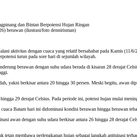
) berawan (ilustrasi/foto dennirisman)
i aktivitas dengan cuaca yang relatif bersahabat pada Kamis (11/6/2
otensi turun pada sore hari di sejumlah wilayah.
enderung berawan dengan suhu udara berada di kisaran 28 derajat Cels
nggi.
dah, yakni berkisar antara 20 hingga 30 persen. Meski begitu, awan di
ingga 29 derajat Celsius. Pada periode ini, potensi hujan mulai mening
aca Batam hari ini didominasi kondisi berawan hingga berawan tebal, 
inasi awan dengan suhu udara berkisar antara 26 hingga 28 derajat Ce
 tetap membawa perlengkapan hujan sebagai langkah antisipasi terha