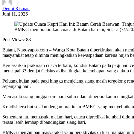
Denni Risman
Juni 11, 2026
BMKG memprakirakan cuaca di Batam hari ini, Selasa (7/7/2026
Post Views:
88
Batam, Nagoyapos.com – Warga Kota Batam diperkirakan akan menjalan
masyarakat tetap diminta meningkatkan kewaspadaan karena hujan berp
Berdasarkan prakiraan cuaca terbaru, kondisi Batam pada pagi hari c
mencapai 33 derajat Celsius akibat tingkat kelembapan yang cukup ti
Peluang hujan pada pagi hingga menjelang siang masih tergolong ren
sepanjang hari.
Memasuki siang hingga sore hari, suhu udara diperkirakan meningkat h
Kondisi tersebut sejalan dengan prakiraan BMKG yang menyebutkan cu
Sementara itu, memasuki malam hari, cuaca diprediksi kembali didom
terasa lebih lembap dibandingkan siang hari.
BMKG mengimbau masyarakat yang beraktivitas di luar ruangan untuk