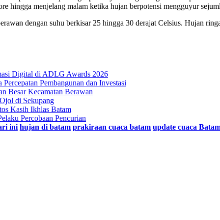
da sore hingga menjelang malam ketika hujan berpotensi mengguyur sej
rawan dengan suhu berkisar 25 hingga 30 derajat Celsius. Hujan ringan j
masi Digital di ADLG Awards 2026
Percepatan Pembangunan dan Investasi
ian Besar Kecamatan Berawan
Ojol di Sekupang
tos Kasih Ikhlas Batam
elaku Percobaan Pencurian
ri ini
hujan di batam
prakiraan cuaca batam
update cuaca Bata