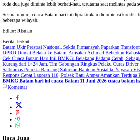
roda dua juga diminta lebih berhati-hati, terutama saat melintas pa
Secara umum, cuaca Batam hari ini diprakirakan didominasi kondisi be
beberapa wilayah.
Editor: Risman
Berita Terkait
Batam Ukir Prestasi Nasional, Sekda Firmansyah Paparkan Transfor
DPRD Dumai Belajar ke Batam, Amsakar Achmad Beberkan Rahasia 
Cek Cuaca Batam Hari Ini! BMKG: Belakang Padang Cerah, Sebag
Kurang dari 1×24 Jam, Tim Gabungan Ringkus Pelaku Curas Driver 
Satbinmas Polresta Barelang Salurkan Bantuan Sosial ke Yayasan Vis
Respons Cepat Laporan 110, Polsek Batu Ampar Amankan Terduga P
BMKG Batam hari ini
cuaca Batam 11 Juni 2026
cuaca batam ha
Komentar
Baca Juga