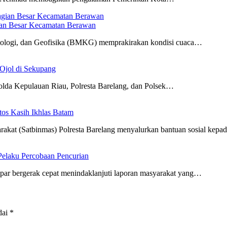
ian Besar Kecamatan Berawan
tologi, dan Geofisika (BMKG) memprakirakan kondisi cuaca…
Ojol di Sekupang
lda Kepulauan Riau, Polresta Barelang, dan Polsek…
tos Kasih Ikhlas Batam
kat (Satbinmas) Polresta Barelang menyalurkan bantuan sosial kep
elaku Percobaan Pencurian
ar bergerak cepat menindaklanjuti laporan masyarakat yang…
dai
*