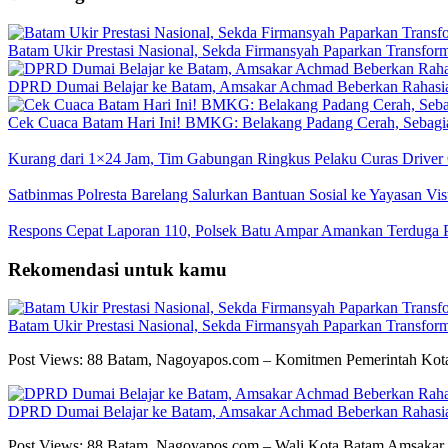
Batam Ukir Prestasi Nasional, Sekda Firmansyah Paparkan Transfor
DPRD Dumai Belajar ke Batam, Amsakar Achmad Beberkan Rahasia 
Cek Cuaca Batam Hari Ini! BMKG: Belakang Padang Cerah, Sebag
Kurang dari 1×24 Jam, Tim Gabungan Ringkus Pelaku Curas Driver 
Satbinmas Polresta Barelang Salurkan Bantuan Sosial ke Yayasan Vis
Respons Cepat Laporan 110, Polsek Batu Ampar Amankan Terduga P
Rekomendasi untuk kamu
Batam Ukir Prestasi Nasional, Sekda Firmansyah Paparkan Transfor
Post Views: 88 Batam, Nagoyapos.com – Komitmen Pemerintah Kot
DPRD Dumai Belajar ke Batam, Amsakar Achmad Beberkan Rahasia 
Post Views: 88 Batam, Nagoyapos.com – Wali Kota Batam Amsaka