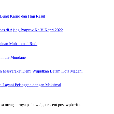
Bung Karno dan Haji Rasul
as di Ajang Porprov Ke V Kepri 2022
mpinan Muhammad Rudi
 in the Mundane
nan Masyarakat Demi Wujudkan Batam Kota Madani
a Layani Pelanggan dengan Maksimal
bisa mengaturnya pada widget recent post wpberita.