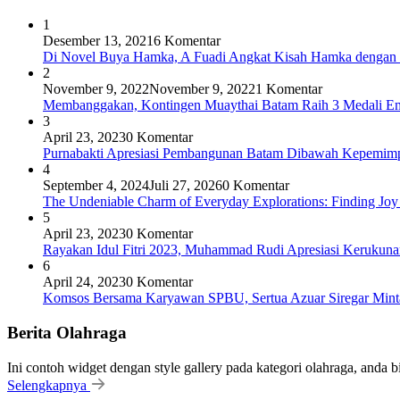
1
Desember 13, 2021
6 Komentar
Di Novel Buya Hamka, A Fuadi Angkat Kisah Hamka dengan 
2
November 9, 2022
November 9, 2022
1 Komentar
Membanggakan, Kontingen Muaythai Batam Raih 3 Medali Em
3
April 23, 2023
0 Komentar
Purnabakti Apresiasi Pembangunan Batam Dibawah Kepemi
4
September 4, 2024
Juli 27, 2026
0 Komentar
The Undeniable Charm of Everyday Explorations: Finding Joy
5
April 23, 2023
0 Komentar
Rayakan Idul Fitri 2023, Muhammad Rudi Apresiasi Keruku
6
April 24, 2023
0 Komentar
Komsos Bersama Karyawan SPBU, Sertua Azuar Siregar Mint
Berita Olahraga
Ini contoh widget dengan style gallery pada kategori olahraga, anda 
Selengkapnya