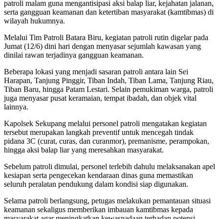
patroli malam guna mengantisipasi aksi balap liar, kejahatan jalanan,
serta gangguan keamanan dan ketertiban masyarakat (kamtibmas) di
wilayah hukumnya.
Melalui Tim Patroli Batara Biru, kegiatan patroli rutin digelar pada
Jumat (12/6) dini hari dengan menyasar sejumlah kawasan yang
dinilai rawan terjadinya gangguan keamanan.
Beberapa lokasi yang menjadi sasaran patroli antara lain Sei
Harapan, Tanjung Pinggir, Tiban Indah, Tiban Lama, Tanjung Riau,
Tiban Baru, hingga Patam Lestari. Selain pemukiman warga, patroli
juga menyasar pusat keramaian, tempat ibadah, dan objek vital
lainnya.
Kapolsek Sekupang melalui personel patroli mengatakan kegiatan
tersebut merupakan langkah preventif untuk mencegah tindak
pidana 3C (curat, curas, dan curanmor), premanisme, perampokan,
hingga aksi balap liar yang meresahkan masyarakat.
Sebelum patroli dimulai, personel terlebih dahulu melaksanakan apel
kesiapan serta pengecekan kendaraan dinas guna memastikan
seluruh peralatan pendukung dalam kondisi siap digunakan.
Selama patroli berlangsung, petugas melakukan pemantauan situasi
keamanan sekaligus memberikan imbauan kamtibmas kepada
masyarakat agar meningkatkan kewaspadaan terhadap potensi