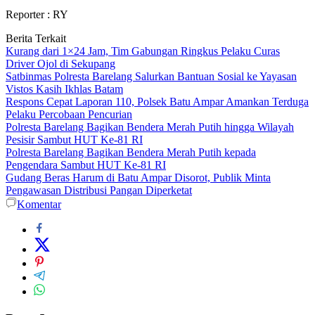
Reporter : RY
Berita Terkait
Kurang dari 1×24 Jam, Tim Gabungan Ringkus Pelaku Curas
Driver Ojol di Sekupang
Satbinmas Polresta Barelang Salurkan Bantuan Sosial ke Yayasan
Vistos Kasih Ikhlas Batam
Respons Cepat Laporan 110, Polsek Batu Ampar Amankan Terduga
Pelaku Percobaan Pencurian
Polresta Barelang Bagikan Bendera Merah Putih hingga Wilayah
Pesisir Sambut HUT Ke-81 RI
Polresta Barelang Bagikan Bendera Merah Putih kepada
Pengendara Sambut HUT Ke-81 RI
Gudang Beras Harum di Batu Ampar Disorot, Publik Minta
Pengawasan Distribusi Pangan Diperketat
Komentar