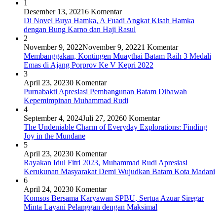
1
Desember 13, 2021
6 Komentar
Di Novel Buya Hamka, A Fuadi Angkat Kisah Hamka
dengan Bung Karno dan Haji Rasul
2
November 9, 2022
November 9, 2022
1 Komentar
Membanggakan, Kontingen Muaythai Batam Raih 3 Medali
Emas di Ajang Porprov Ke V Kepri 2022
3
April 23, 2023
0 Komentar
Purnabakti Apresiasi Pembangunan Batam Dibawah
Kepemimpinan Muhammad Rudi
4
September 4, 2024
Juli 27, 2026
0 Komentar
The Undeniable Charm of Everyday Explorations: Finding
Joy in the Mundane
5
April 23, 2023
0 Komentar
Rayakan Idul Fitri 2023, Muhammad Rudi Apresiasi
Kerukunan Masyarakat Demi Wujudkan Batam Kota Madani
6
April 24, 2023
0 Komentar
Komsos Bersama Karyawan SPBU, Sertua Azuar Siregar
Minta Layani Pelanggan dengan Maksimal