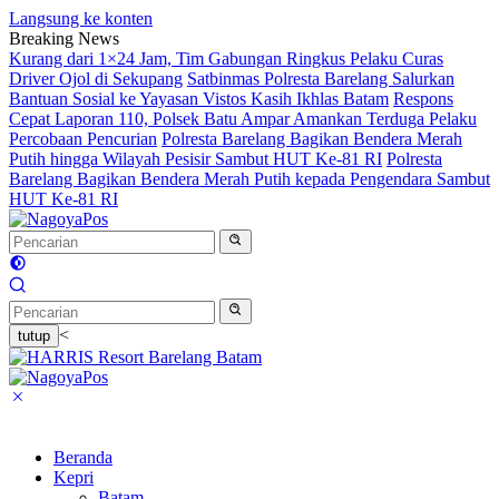
Langsung ke konten
Breaking News
Kurang dari 1×24 Jam, Tim Gabungan Ringkus Pelaku Curas
Driver Ojol di Sekupang
Satbinmas Polresta Barelang Salurkan
Bantuan Sosial ke Yayasan Vistos Kasih Ikhlas Batam
Respons
Cepat Laporan 110, Polsek Batu Ampar Amankan Terduga Pelaku
Percobaan Pencurian
Polresta Barelang Bagikan Bendera Merah
Putih hingga Wilayah Pesisir Sambut HUT Ke-81 RI
Polresta
Barelang Bagikan Bendera Merah Putih kepada Pengendara Sambut
HUT Ke-81 RI
<
tutup
Beranda
Kepri
Batam