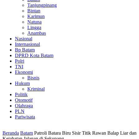
Tanjungpinang
Bintan
Karimun
Natuna
Lingga
Anambas
Nasional
Internasional
Bp Batam
DPRD Kota Batam
Polri
TNI
Ekonomi
Bisnis
Hukum
Kriminal
Politik
Otomotif
Olahraga
PLN
Pariwisata
Beranda
Batam
Patroli Batara Biru Sisir Titik Rawan Balap Liar dan
Kejahatan Jalanan di Sekupang