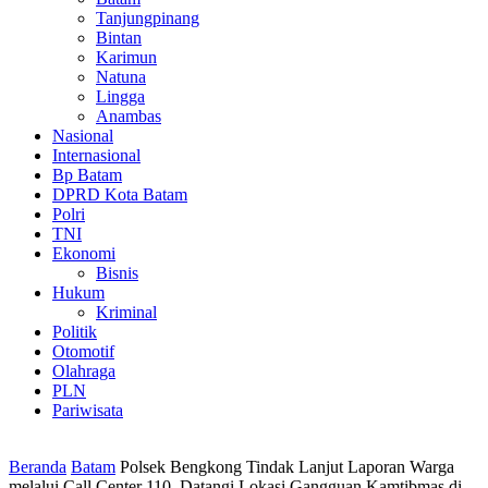
Tanjungpinang
Bintan
Karimun
Natuna
Lingga
Anambas
Nasional
Internasional
Bp Batam
DPRD Kota Batam
Polri
TNI
Ekonomi
Bisnis
Hukum
Kriminal
Politik
Otomotif
Olahraga
PLN
Pariwisata
Beranda
Batam
Polsek Bengkong Tindak Lanjut Laporan Warga
melalui Call Center 110, Datangi Lokasi Gangguan Kamtibmas di