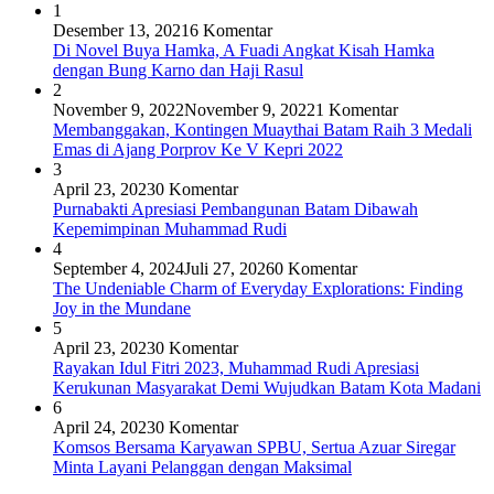
1
Desember 13, 2021
6 Komentar
Di Novel Buya Hamka, A Fuadi Angkat Kisah Hamka
dengan Bung Karno dan Haji Rasul
2
November 9, 2022
November 9, 2022
1 Komentar
Membanggakan, Kontingen Muaythai Batam Raih 3 Medali
Emas di Ajang Porprov Ke V Kepri 2022
3
April 23, 2023
0 Komentar
Purnabakti Apresiasi Pembangunan Batam Dibawah
Kepemimpinan Muhammad Rudi
4
September 4, 2024
Juli 27, 2026
0 Komentar
The Undeniable Charm of Everyday Explorations: Finding
Joy in the Mundane
5
April 23, 2023
0 Komentar
Rayakan Idul Fitri 2023, Muhammad Rudi Apresiasi
Kerukunan Masyarakat Demi Wujudkan Batam Kota Madani
6
April 24, 2023
0 Komentar
Komsos Bersama Karyawan SPBU, Sertua Azuar Siregar
Minta Layani Pelanggan dengan Maksimal