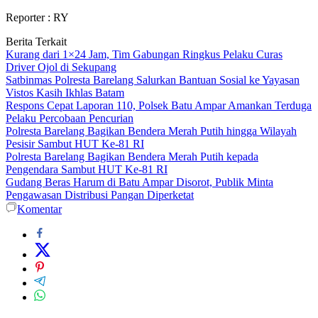
Reporter : RY
Berita Terkait
Kurang dari 1×24 Jam, Tim Gabungan Ringkus Pelaku Curas
Driver Ojol di Sekupang
Satbinmas Polresta Barelang Salurkan Bantuan Sosial ke Yayasan
Vistos Kasih Ikhlas Batam
Respons Cepat Laporan 110, Polsek Batu Ampar Amankan Terduga
Pelaku Percobaan Pencurian
Polresta Barelang Bagikan Bendera Merah Putih hingga Wilayah
Pesisir Sambut HUT Ke-81 RI
Polresta Barelang Bagikan Bendera Merah Putih kepada
Pengendara Sambut HUT Ke-81 RI
Gudang Beras Harum di Batu Ampar Disorot, Publik Minta
Pengawasan Distribusi Pangan Diperketat
Komentar