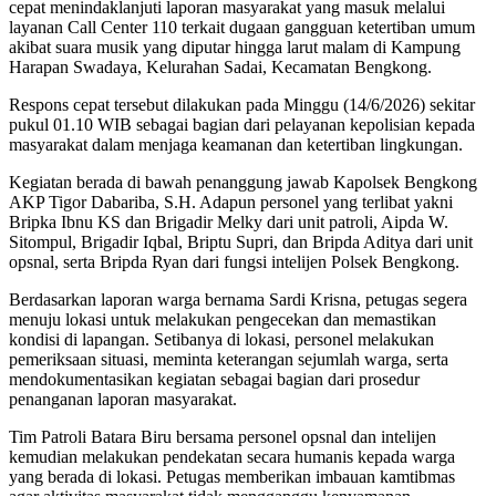
cepat menindaklanjuti laporan masyarakat yang masuk melalui
layanan Call Center 110 terkait dugaan gangguan ketertiban umum
akibat suara musik yang diputar hingga larut malam di Kampung
Harapan Swadaya, Kelurahan Sadai, Kecamatan Bengkong.
Respons cepat tersebut dilakukan pada Minggu (14/6/2026) sekitar
pukul 01.10 WIB sebagai bagian dari pelayanan kepolisian kepada
masyarakat dalam menjaga keamanan dan ketertiban lingkungan.
Kegiatan berada di bawah penanggung jawab Kapolsek Bengkong
AKP Tigor Dabariba, S.H. Adapun personel yang terlibat yakni
Bripka Ibnu KS dan Brigadir Melky dari unit patroli, Aipda W.
Sitompul, Brigadir Iqbal, Briptu Supri, dan Bripda Aditya dari unit
opsnal, serta Bripda Ryan dari fungsi intelijen Polsek Bengkong.
Berdasarkan laporan warga bernama Sardi Krisna, petugas segera
menuju lokasi untuk melakukan pengecekan dan memastikan
kondisi di lapangan. Setibanya di lokasi, personel melakukan
pemeriksaan situasi, meminta keterangan sejumlah warga, serta
mendokumentasikan kegiatan sebagai bagian dari prosedur
penanganan laporan masyarakat.
Tim Patroli Batara Biru bersama personel opsnal dan intelijen
kemudian melakukan pendekatan secara humanis kepada warga
yang berada di lokasi. Petugas memberikan imbauan kamtibmas