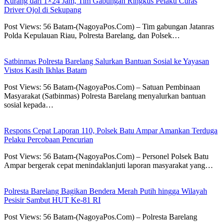
Kurang dari 1×24 Jam, Tim Gabungan Ringkus Pelaku Curas
Driver Ojol di Sekupang
Post Views: 56 Batam-(NagoyaPos.Com) – Tim gabungan Jatanras
Polda Kepulauan Riau, Polresta Barelang, dan Polsek…
Satbinmas Polresta Barelang Salurkan Bantuan Sosial ke Yayasan
Vistos Kasih Ikhlas Batam
Post Views: 56 Batam-(NagoyaPos.Com) – Satuan Pembinaan
Masyarakat (Satbinmas) Polresta Barelang menyalurkan bantuan
sosial kepada…
Respons Cepat Laporan 110, Polsek Batu Ampar Amankan Terduga
Pelaku Percobaan Pencurian
Post Views: 56 Batam-(NagoyaPos.Com) – Personel Polsek Batu
Ampar bergerak cepat menindaklanjuti laporan masyarakat yang…
Polresta Barelang Bagikan Bendera Merah Putih hingga Wilayah
Pesisir Sambut HUT Ke-81 RI
Post Views: 56 Batam-(NagoyaPos.Com) – Polresta Barelang