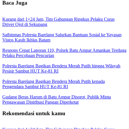
Baca Juga
Kurang dari 1×24 Jam, Tim Gabungan Ringkus Pelaku Curas
Driver Ojol di Sekupang
Satbinmas Polresta Barelang Salurkan Bantuan Sosial ke Yayasan
Vistos Kasih Ikhlas Batam
Respons Cepat Laporan 110, Polsek Batu Ampar Amankan Terduga
Pelaku Percobaan Pencurian
Polresta Barelang Bagikan Bendera Merah Putih hingga Wilayah
Pesisir Sambut HUT Ke-81 RI
Polresta Barelang Bagikan Bendera Merah Putih kepada
Pengendara Sambut HUT Ke-81 RI
Gudang Beras Harum di Batu Ampar Disorot, Publik Minta
Pengawasan Distribusi Pangan Diperketat
Rekomendasi untuk kamu