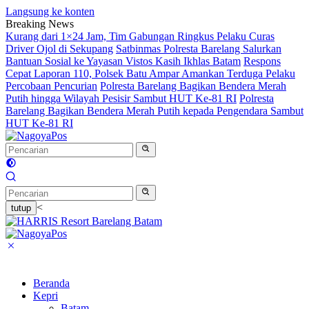
Langsung ke konten
Breaking News
Kurang dari 1×24 Jam, Tim Gabungan Ringkus Pelaku Curas
Driver Ojol di Sekupang
Satbinmas Polresta Barelang Salurkan
Bantuan Sosial ke Yayasan Vistos Kasih Ikhlas Batam
Respons
Cepat Laporan 110, Polsek Batu Ampar Amankan Terduga Pelaku
Percobaan Pencurian
Polresta Barelang Bagikan Bendera Merah
Putih hingga Wilayah Pesisir Sambut HUT Ke-81 RI
Polresta
Barelang Bagikan Bendera Merah Putih kepada Pengendara Sambut
HUT Ke-81 RI
<
tutup
Beranda
Kepri
Batam