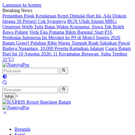
Langsung ke konten
Breaking News
Pemutihan Pajak Kendaraan Kepri Dimulai Hari Ini, Ada Diskon
hingga 50 Persen! Cek Syaratnya
BGN Ubah Aturan MBG:
Ompreng Wajib Tulis Batas Waktu Konsumsi, Siswa Tak Boleh
Bawa Pulang
Veda Ega Pratama Bikin Bangga! Start P16,
Pembalap Indonesia Ini Meroket ke P9 di Moto3 Inggris 2026
Batam Geger! Puluhan Ribu Warga Tumpah Ruah Saksikan Pawai
Budaya Nusantara, 10.000 Peserta Ramaikan Jalanan
Cuaca Batam
Hari Ini 10 Agustus 2026: 11 Kecamatan Berawan, Suhu Tembus
31°C!
<
tutup
Beranda
Kepri