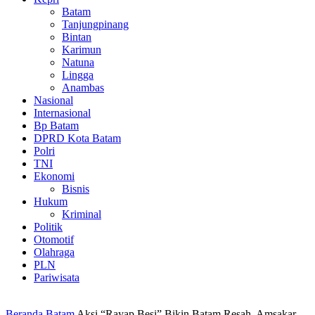
Batam
Tanjungpinang
Bintan
Karimun
Natuna
Lingga
Anambas
Nasional
Internasional
Bp Batam
DPRD Kota Batam
Polri
TNI
Ekonomi
Bisnis
Hukum
Kriminal
Politik
Otomotif
Olahraga
PLN
Pariwisata
Beranda
Batam
Aksi “Rayap Besi” Bikin Batam Resah, Amsakar