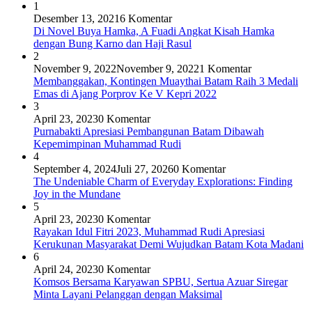
1
Desember 13, 2021
6 Komentar
Di Novel Buya Hamka, A Fuadi Angkat Kisah Hamka
dengan Bung Karno dan Haji Rasul
2
November 9, 2022
November 9, 2022
1 Komentar
Membanggakan, Kontingen Muaythai Batam Raih 3 Medali
Emas di Ajang Porprov Ke V Kepri 2022
3
April 23, 2023
0 Komentar
Purnabakti Apresiasi Pembangunan Batam Dibawah
Kepemimpinan Muhammad Rudi
4
September 4, 2024
Juli 27, 2026
0 Komentar
The Undeniable Charm of Everyday Explorations: Finding
Joy in the Mundane
5
April 23, 2023
0 Komentar
Rayakan Idul Fitri 2023, Muhammad Rudi Apresiasi
Kerukunan Masyarakat Demi Wujudkan Batam Kota Madani
6
April 24, 2023
0 Komentar
Komsos Bersama Karyawan SPBU, Sertua Azuar Siregar
Minta Layani Pelanggan dengan Maksimal