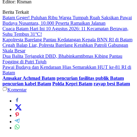
Editor: Risman
Berita Terkait
Batam Geger! Puluhan Ribu Warga Tumpah Ruah Saksikan Pawai
Budaya Nusantara, 10.000 Peserta Ramaikan Jalanan
Cuaca Batam Hari Ini 10 Agustus 2026: 11 Kecamatan Berawan,
Suhu Tembus 31°C!
Kapolresta Barelang Pantau Kedatangan Kepala BNN RI di Batam
Cegah Balap Liar, Polresta Barelang Kerahkan Patroli Gabungan
Skala Besar
Dua Balita Terjangkit DBD, Bhabinkamtibmas Kibing Pantau
Fogging di Putri Tujuh
Pawai Budaya dan Kendaraan Hias Semarakkan HUT ke-81 RI di
Batam
Amsakar Achmad Batam
pencurian fasilitas publik Batam
pencurian kabel Batam
Polda Kepri Batam
rayap besi Batam
Komentar