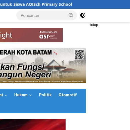
mary School
Pengurus PWI Kepri Hormati Pengunduran Di
<
tutup
mi
Hukum
Politik
Otomotif