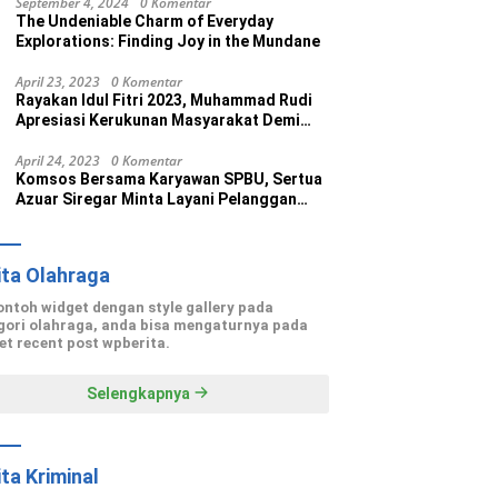
September 4, 2024
0 Komentar
The Undeniable Charm of Everyday
Explorations: Finding Joy in the Mundane
April 23, 2023
0 Komentar
Rayakan Idul Fitri 2023, Muhammad Rudi
Apresiasi Kerukunan Masyarakat Demi
Wujudkan Batam Kota Madani
April 24, 2023
0 Komentar
Komsos Bersama Karyawan SPBU, Sertua
Azuar Siregar Minta Layani Pelanggan
dengan Maksimal
ita Olahraga
contoh widget dengan style gallery pada
gori olahraga, anda bisa mengaturnya pada
et recent post wpberita.
Selengkapnya
ita Kriminal