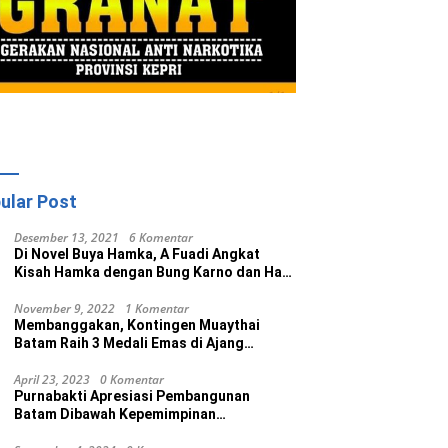
ular Post
Desember 13, 2021
6 Komentar
Di Novel Buya Hamka, A Fuadi Angkat
Kisah Hamka dengan Bung Karno dan Haji
Rasul
November 9, 2022
1 Komentar
Membanggakan, Kontingen Muaythai
Batam Raih 3 Medali Emas di Ajang
Porprov Ke V Kepri 2022
April 23, 2023
0 Komentar
Purnabakti Apresiasi Pembangunan
Batam Dibawah Kepemimpinan
Muhammad Rudi