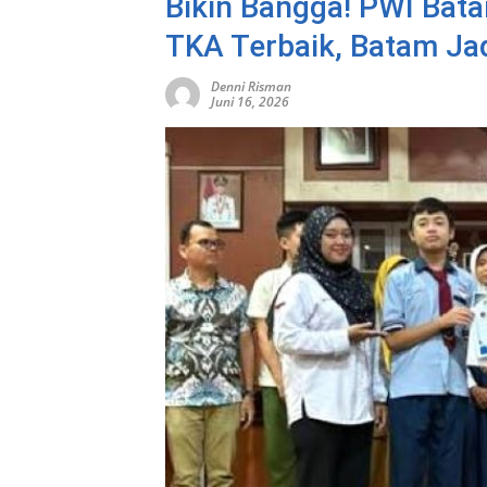
Bikin Bangga! PWI Bat
TKA Terbaik, Batam Jad
Denni Risman
Juni 16, 2026