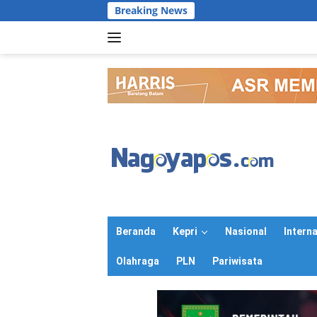
Langsung
Breaking News
PERWARA Indo
ke
konten
Beranda
Kepri
Nasional
Intern
Olahraga
PLN
Pariwisata