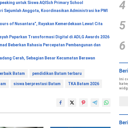
4
Speaking untuk Siswa AQISch Primary School
ri Sejumlah Anggota, Koordinasikan Administrasi ke PWI
5
ours of Nusantara”, Rayakan Kemerdekaan Lewat Cita
nsyah Paparkan Transformasi Digital di ADLG Awards 2026
6
hmad Beberkan Rahasia Percepatan Pembangunan dan
 Padang Cerah, Sebagian Besar Kecamatan Berawan
Ber
terbaik Batam
pendidikan Batam terbaru
Ini 
kate
tam
siswa berprestasi Batam
TKA Batam 2026
widg
Ber