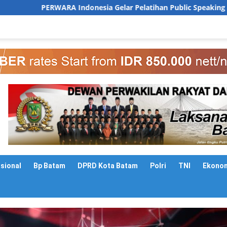
nesia Gelar Pelatihan Public Speaking untuk Siswa AQISch Pri
asional
Bp Batam
DPRD Kota Batam
Polri
TNI
Ekono