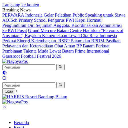
Langsung ke konten
Breaking News
PERWARA Indonesia Gelar Pelatihan Public Speaking untuk Siswa
AQISch Primary School
Pengurus PWI Kepri Hormati
Pengunduran Diri Sejumlah Anggota, Koordinasikan Administrasi
ke PWI Pusat
Grand Mercure Batam Centre Hadirkan “Flavours of
Nusantara”, Rayakan Kemerdekaan Lewat Cita Rasa Indonesia
Perkuat Sinergi Kelembagaan, RSBP Batam dan BPOM Pastikan
Pelayanan dan Ketersediaan Obat Aman
BP Batam Perkuat
Pembinaan Talenta Muda Lewat Batam Prime International
Grassroot Football Festival 2026
<
tutup
Beranda
Kepri