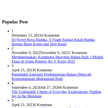
Popular Post
1
Desember 13, 2021
6 Komentar
Di Novel Buya Hamka, A Fuadi Angkat Kisah Hamka
dengan Bung Karno dan Haji Rasul
2
November 9, 2022
November 9, 2022
1 Komentar
Membanggakan, Kontingen Muaythai Batam Raih 3 Medali
Emas di Ajang Porprov Ke V Kepri 2022
3
April 23, 2023
0 Komentar
Purnabakti Apresiasi Pembangunan Batam Dibawah
Kepemimpinan Muhammad Rudi
4
September 4, 2024
Juli 27, 2026
0 Komentar
The Undeniable Charm of Everyday Explorations: Finding
Joy in the Mundane
5
April 23, 2023
0 Komentar