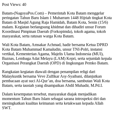
Post Views:
40
Batam-(NagoyaPos.Com) – Pemerintah Kota Batam menggelar
peringatan Tahun Baru Islam 1 Muharram 1448 Hijriah tingkat Kota
Batam di Masjid Agung Raja Hamidah, Batam Kota, Senin (15/6)
malam. Kegiatan berlangsung khidmat dan dihadiri unsur Forum
Koordinasi Pimpinan Daerah (Forkopimda), tokoh agama, tokoh
masyarakat, serta ratusan warga Kota Batam.
Wali Kota Batam, Amsakar Achmad, hadir bersama Ketua DPRD
Kota Batam Muhammad Kamaludin, unsur TNI-Polri, instansi
vertikal, Kementerian Agama, Majelis Ulama Indonesia (MUI),
Baznas, Lembaga Adat Melayu (LAM) Kepri, serta sejumlah kepala
Organisasi Perangkat Daerah (OPD) di lingkungan Pemko Batam.
Rangkaian kegiatan diawali dengan penampilan religi dari
Malaykustik bersama Veve Zulfikar Asy-Syaibani, dilanjutkan
pembacaan ayat suci Al-Qur’an, doa bersama, sambutan Wali Kota
Batam, serta tausiah yang disampaikan Abdil Muhadir, M.Pd.I.
Dalam kesempatan tersebut, masyarakat diajak menjadikan
momentum Tahun Baru Islam sebagai sarana introspeksi diri dan
meningkatkan kualitas keimanan serta ketakwaan kepada Allah
SWT.