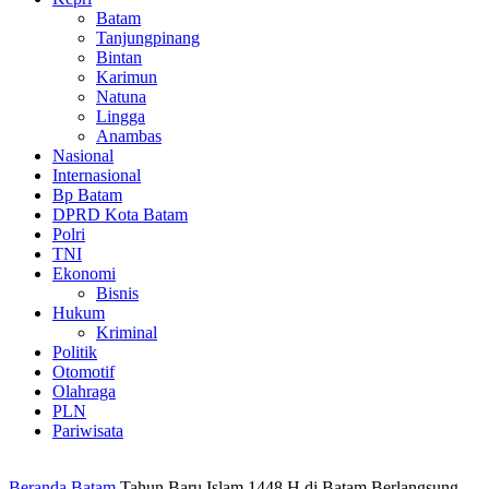
Batam
Tanjungpinang
Bintan
Karimun
Natuna
Lingga
Anambas
Nasional
Internasional
Bp Batam
DPRD Kota Batam
Polri
TNI
Ekonomi
Bisnis
Hukum
Kriminal
Politik
Otomotif
Olahraga
PLN
Pariwisata
Beranda
Batam
Tahun Baru Islam 1448 H di Batam Berlangsung