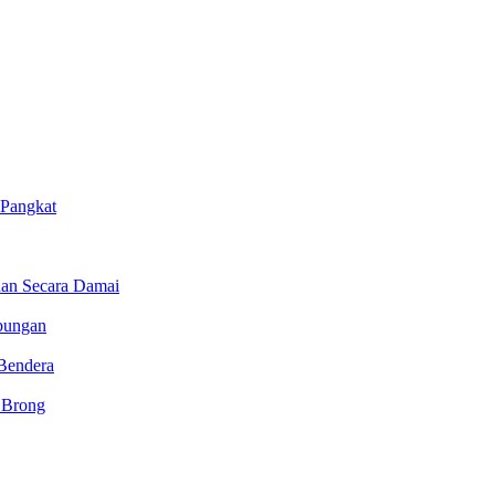
 Pangkat
ihan Secara Damai
bungan
Bendera
t Brong