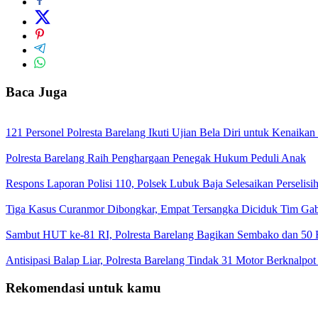
Baca Juga
121 Personel Polresta Barelang Ikuti Ujian Bela Diri untuk Kenaikan
Polresta Barelang Raih Penghargaan Penegak Hukum Peduli Anak
Respons Laporan Polisi 110, Polsek Lubuk Baja Selesaikan Perselis
Tiga Kasus Curanmor Dibongkar, Empat Tersangka Diciduk Tim Ga
Sambut HUT ke-81 RI, Polresta Barelang Bagikan Sembako dan 50 
Antisipasi Balap Liar, Polresta Barelang Tindak 31 Motor Berknalpo
Rekomendasi untuk kamu