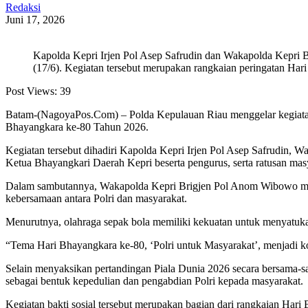
Redaksi
Juni 17, 2026
Kapolda Kepri Irjen Pol Asep Safrudin dan Wakapolda Kepri 
(17/6). Kegiatan tersebut merupakan rangkaian peringatan Har
Post Views:
39
Batam-(NagoyaPos.Com) – Polda Kepulauan Riau menggelar kegiatan
Bhayangkara ke-80 Tahun 2026.
Kegiatan tersebut dihadiri Kapolda Kepri Irjen Pol Asep Safrudin
Ketua Bhayangkari Daerah Kepri beserta pengurus, serta ratusan ma
Dalam sambutannya, Wakapolda Kepri Brigjen Pol Anom Wibowo meng
kebersamaan antara Polri dan masyarakat.
Menurutnya, olahraga sepak bola memiliki kekuatan untuk menyatuk
“Tema Hari Bhayangkara ke-80, ‘Polri untuk Masyarakat’, menjadi ko
Selain menyaksikan pertandingan Piala Dunia 2026 secara bersama-sa
sebagai bentuk kepedulian dan pengabdian Polri kepada masyarakat.
Kegiatan bakti sosial tersebut merupakan bagian dari rangkaian Ha