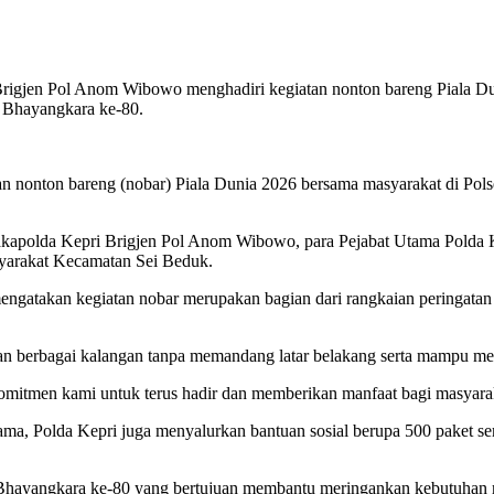
Brigjen Pol Anom Wibowo menghadiri kegiatan nonton bareng Piala D
i Bhayangkara ke-80.
 nonton bareng (nobar) Piala Dunia 2026 bersama masyarakat di Pols
, Wakapolda Kepri Brigjen Pol Anom Wibowo, para Pejabat Utama Pold
syarakat Kecamatan Sei Beduk.
atakan kegiatan nobar merupakan bagian dari rangkaian peringatan 
an berbagai kalangan tanpa memandang latar belakang serta mampu me
mitmen kami untuk terus hadir dan memberikan manfaat bagi masyaraka
ma, Polda Kepri juga menyalurkan bantuan sosial berupa 500 paket se
ri Bhayangkara ke-80 yang bertujuan membantu meringankan kebutuhan 