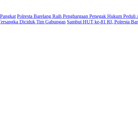
 Pangkat
Polresta Barelang Raih Penghargaan Penegak Hukum Peduli
Tersangka Diciduk Tim Gabungan
Sambut HUT ke-81 RI, Polresta Ba