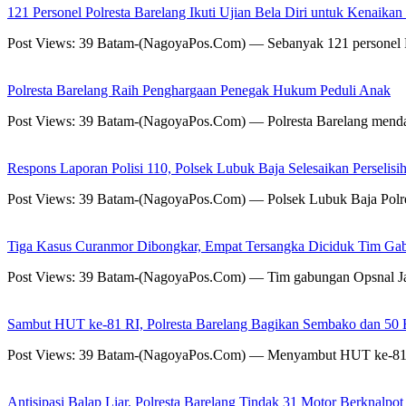
121 Personel Polresta Barelang Ikuti Ujian Bela Diri untuk Kenaikan
Post Views: 39 Batam-(NagoyaPos.Com) — Sebanyak 121 personel Pol
Polresta Barelang Raih Penghargaan Penegak Hukum Peduli Anak
Post Views: 39 Batam-(NagoyaPos.Com) — Polresta Barelang mend
Respons Laporan Polisi 110, Polsek Lubuk Baja Selesaikan Perselis
Post Views: 39 Batam-(NagoyaPos.Com) — Polsek Lubuk Baja Polres
Tiga Kasus Curanmor Dibongkar, Empat Tersangka Diciduk Tim Ga
Post Views: 39 Batam-(NagoyaPos.Com) — Tim gabungan Opsnal Jat
Sambut HUT ke-81 RI, Polresta Barelang Bagikan Sembako dan 50 
Post Views: 39 Batam-(NagoyaPos.Com) — Menyambut HUT ke-81 Ke
Antisipasi Balap Liar, Polresta Barelang Tindak 31 Motor Berknalpo