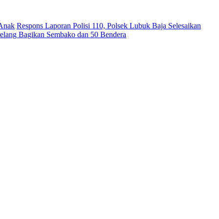
 Anak
Respons Laporan Polisi 110, Polsek Lubuk Baja Selesaikan
relang Bagikan Sembako dan 50 Bendera