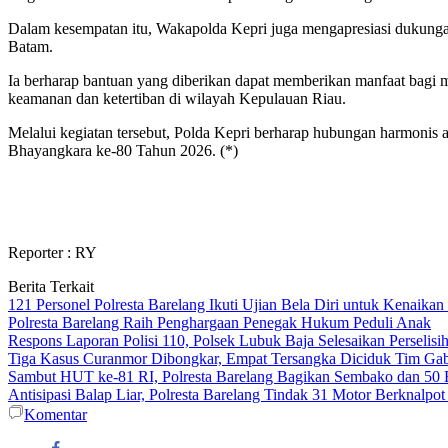
Dalam kesempatan itu, Wakapolda Kepri juga mengapresiasi dukunga
Batam.
Ia berharap bantuan yang diberikan dapat memberikan manfaat bagi m
keamanan dan ketertiban di wilayah Kepulauan Riau.
Melalui kegiatan tersebut, Polda Kepri berharap hubungan harmonis an
Bhayangkara ke-80 Tahun 2026. (*)
Reporter : RY
Berita Terkait
121 Personel Polresta Barelang Ikuti Ujian Bela Diri untuk Kenaikan
Polresta Barelang Raih Penghargaan Penegak Hukum Peduli Anak
Respons Laporan Polisi 110, Polsek Lubuk Baja Selesaikan Perselis
Tiga Kasus Curanmor Dibongkar, Empat Tersangka Diciduk Tim Ga
Sambut HUT ke-81 RI, Polresta Barelang Bagikan Sembako dan 50 
Antisipasi Balap Liar, Polresta Barelang Tindak 31 Motor Berknalpo
Komentar