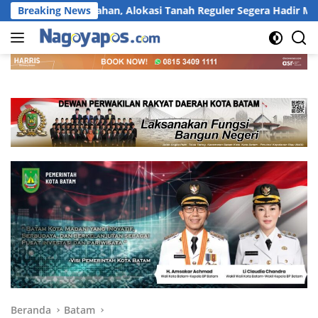
Langsung
 Pertanahan, Alokasi Tanah Reguler Segera Hadir Melalui LMS
Breaking News
ke
konten
Beranda
Batam