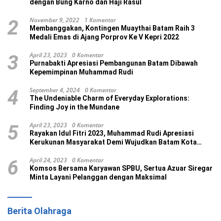
dengan Bung Karno dan Haji Rasul
November 9, 2022
1 Komentar
2
Membanggakan, Kontingen Muaythai Batam Raih 3
Medali Emas di Ajang Porprov Ke V Kepri 2022
April 23, 2023
0 Komentar
3
Purnabakti Apresiasi Pembangunan Batam Dibawah
Kepemimpinan Muhammad Rudi
September 4, 2024
0 Komentar
4
The Undeniable Charm of Everyday Explorations:
Finding Joy in the Mundane
April 23, 2023
0 Komentar
5
Rayakan Idul Fitri 2023, Muhammad Rudi Apresiasi
Kerukunan Masyarakat Demi Wujudkan Batam Kota
Madani
April 24, 2023
0 Komentar
6
Komsos Bersama Karyawan SPBU, Sertua Azuar Siregar
Minta Layani Pelanggan dengan Maksimal
Berita Olahraga