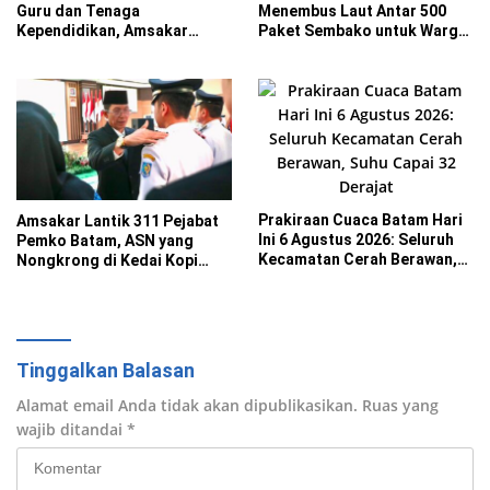
Guru dan Tenaga
Menembus Laut Antar 500
Kependidikan, Amsakar
Paket Sembako untuk Warga
Siapkan Solusi Atasi
7 Pulau Hinterland
Kekurangan Guru
Prakiraan Cuaca Batam Hari
Amsakar Lantik 311 Pejabat
Ini 6 Agustus 2026: Seluruh
Pemko Batam, ASN yang
Kecamatan Cerah Berawan,
Nongkrong di Kedai Kopi
Suhu Capai 32 Derajat
Saat Jam Kerja Bakal
Disanksi
Tinggalkan Balasan
Alamat email Anda tidak akan dipublikasikan.
Ruas yang
wajib ditandai
*