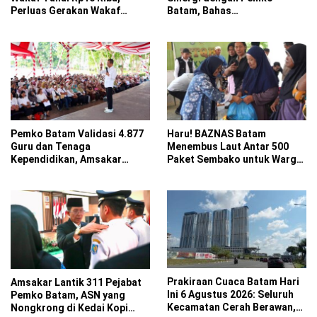
Perluas Gerakan Wakaf
Batam, Bahas
Produktif
Restrukturisasi Organisasi
Pemko Batam Validasi 4.877
Haru! BAZNAS Batam
Guru dan Tenaga
Menembus Laut Antar 500
Kependidikan, Amsakar
Paket Sembako untuk Warga
Siapkan Solusi Atasi
7 Pulau Hinterland
Kekurangan Guru
Prakiraan Cuaca Batam Hari
Amsakar Lantik 311 Pejabat
Ini 6 Agustus 2026: Seluruh
Pemko Batam, ASN yang
Kecamatan Cerah Berawan,
Nongkrong di Kedai Kopi