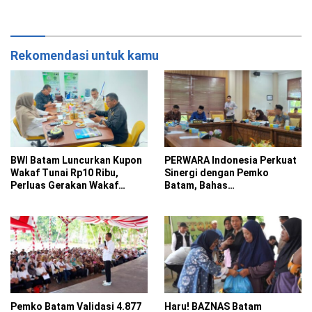
Suhu Capai 32 Derajat
Saat Jam Kerja Bakal
Disanksi
Rekomendasi untuk kamu
BWI Batam Luncurkan Kupon
PERWARA Indonesia Perkuat
Wakaf Tunai Rp10 Ribu,
Sinergi dengan Pemko
Perluas Gerakan Wakaf
Batam, Bahas
Produktif
Restrukturisasi Organisasi
Pemko Batam Validasi 4.877
Haru! BAZNAS Batam