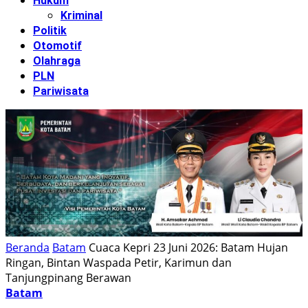
Hukum
Kriminal
Politik
Otomotif
Olahraga
PLN
Pariwisata
Beranda
Batam
Cuaca Kepri 23 Juni 2026: Batam Hujan
Ringan, Bintan Waspada Petir, Karimun dan
Tanjungpinang Berawan
Batam