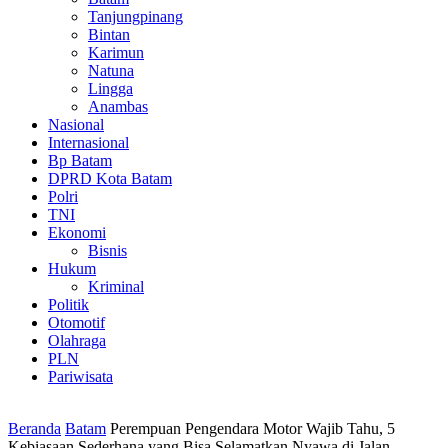
Tanjungpinang
Bintan
Karimun
Natuna
Lingga
Anambas
Nasional
Internasional
Bp Batam
DPRD Kota Batam
Polri
TNI
Ekonomi
Bisnis
Hukum
Kriminal
Politik
Otomotif
Olahraga
PLN
Pariwisata
Beranda
Batam
Perempuan Pengendara Motor Wajib Tahu, 5
Kebiasaan Sederhana yang Bisa Selamatkan Nyawa di Jalan