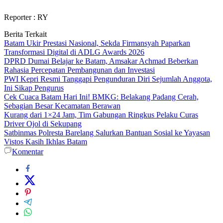
Reporter : RY
Berita Terkait
Batam Ukir Prestasi Nasional, Sekda Firmansyah Paparkan
Transformasi Digital di ADLG Awards 2026
DPRD Dumai Belajar ke Batam, Amsakar Achmad Beberkan
Rahasia Percepatan Pembangunan dan Investasi
PWI Kepri Resmi Tanggapi Pengunduran Diri Sejumlah Anggota,
Ini Sikap Pengurus
Cek Cuaca Batam Hari Ini! BMKG: Belakang Padang Cerah,
Sebagian Besar Kecamatan Berawan
Kurang dari 1×24 Jam, Tim Gabungan Ringkus Pelaku Curas
Driver Ojol di Sekupang
Satbinmas Polresta Barelang Salurkan Bantuan Sosial ke Yayasan
Vistos Kasih Ikhlas Batam
Komentar