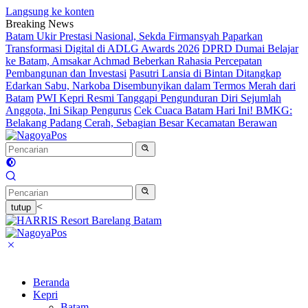
Langsung ke konten
Breaking News
Batam Ukir Prestasi Nasional, Sekda Firmansyah Paparkan
Transformasi Digital di ADLG Awards 2026
DPRD Dumai Belajar
ke Batam, Amsakar Achmad Beberkan Rahasia Percepatan
Pembangunan dan Investasi
Pasutri Lansia di Bintan Ditangkap
Edarkan Sabu, Narkoba Disembunyikan dalam Termos Merah dari
Batam
PWI Kepri Resmi Tanggapi Pengunduran Diri Sejumlah
Anggota, Ini Sikap Pengurus
Cek Cuaca Batam Hari Ini! BMKG:
Belakang Padang Cerah, Sebagian Besar Kecamatan Berawan
<
tutup
Beranda
Kepri
Batam