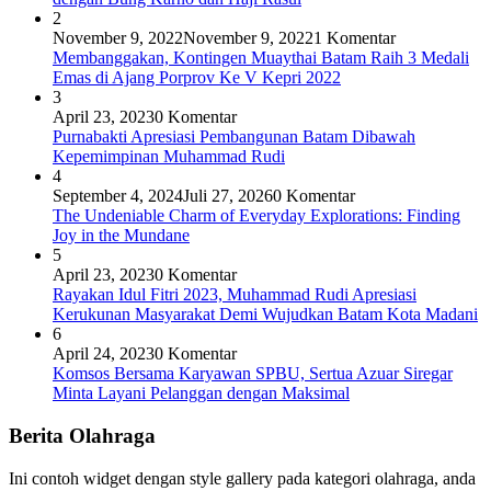
2
November 9, 2022
November 9, 2022
1 Komentar
Membanggakan, Kontingen Muaythai Batam Raih 3 Medali
Emas di Ajang Porprov Ke V Kepri 2022
3
April 23, 2023
0 Komentar
Purnabakti Apresiasi Pembangunan Batam Dibawah
Kepemimpinan Muhammad Rudi
4
September 4, 2024
Juli 27, 2026
0 Komentar
The Undeniable Charm of Everyday Explorations: Finding
Joy in the Mundane
5
April 23, 2023
0 Komentar
Rayakan Idul Fitri 2023, Muhammad Rudi Apresiasi
Kerukunan Masyarakat Demi Wujudkan Batam Kota Madani
6
April 24, 2023
0 Komentar
Komsos Bersama Karyawan SPBU, Sertua Azuar Siregar
Minta Layani Pelanggan dengan Maksimal
Berita Olahraga
Ini contoh widget dengan style gallery pada kategori olahraga, anda