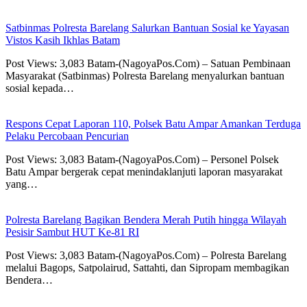
Satbinmas Polresta Barelang Salurkan Bantuan Sosial ke Yayasan
Vistos Kasih Ikhlas Batam
Post Views: 3,083 Batam-(NagoyaPos.Com) – Satuan Pembinaan
Masyarakat (Satbinmas) Polresta Barelang menyalurkan bantuan
sosial kepada…
Respons Cepat Laporan 110, Polsek Batu Ampar Amankan Terduga
Pelaku Percobaan Pencurian
Post Views: 3,083 Batam-(NagoyaPos.Com) – Personel Polsek
Batu Ampar bergerak cepat menindaklanjuti laporan masyarakat
yang…
Polresta Barelang Bagikan Bendera Merah Putih hingga Wilayah
Pesisir Sambut HUT Ke-81 RI
Post Views: 3,083 Batam-(NagoyaPos.Com) – Polresta Barelang
melalui Bagops, Satpolairud, Sattahti, dan Sipropam membagikan
Bendera…