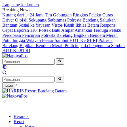
Langsung ke konten
Breaking News
Kurang dari 1×24 Jam, Tim Gabungan Ringkus Pelaku Curas
Driver Ojol di Sekupang
Satbinmas Polresta Barelang Salurkan
Bantuan Sosial ke Yayasan Vistos Kasih Ikhlas Batam
Respons
Cepat Laporan 110, Polsek Batu Ampar Amankan Terduga Pelaku
Percobaan Pencurian
Polresta Barelang Bagikan Bendera Merah
Putih hingga Wilayah Pesisir Sambut HUT Ke-81 RI
Polresta
Barelang Bagikan Bendera Merah Putih kepada Pengendara Sambut
HUT Ke-81 RI
<
tutup
Beranda
Kepri
Batam