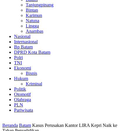
Tanjungpinang
Bintan
Karimun
Natuna
Lingga
Anambas
Nasional
Internasional
Bp Batam
DPRD Kota Batam
Polri
TNI
Ekonomi
Bisnis
Hukum
Kriminal
Politik
Otomotif
Olahraga
PLN
Pariwisata
Beranda
Batam
Kasus Perusakan Kantor LIRA Kepri Naik ke
Tahap Penyelidikan