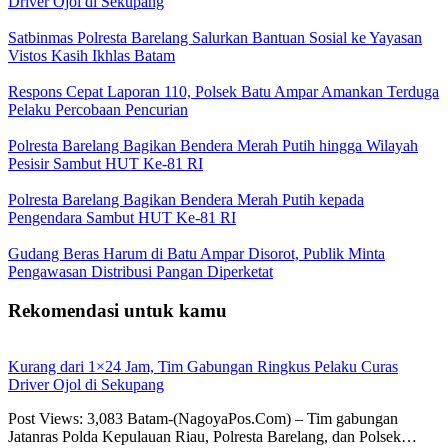
Driver Ojol di Sekupang
Satbinmas Polresta Barelang Salurkan Bantuan Sosial ke Yayasan
Vistos Kasih Ikhlas Batam
Respons Cepat Laporan 110, Polsek Batu Ampar Amankan Terduga
Pelaku Percobaan Pencurian
Polresta Barelang Bagikan Bendera Merah Putih hingga Wilayah
Pesisir Sambut HUT Ke-81 RI
Polresta Barelang Bagikan Bendera Merah Putih kepada
Pengendara Sambut HUT Ke-81 RI
Gudang Beras Harum di Batu Ampar Disorot, Publik Minta
Pengawasan Distribusi Pangan Diperketat
Rekomendasi untuk kamu
Kurang dari 1×24 Jam, Tim Gabungan Ringkus Pelaku Curas
Driver Ojol di Sekupang
Post Views: 3,083 Batam-(NagoyaPos.Com) – Tim gabungan
Jatanras Polda Kepulauan Riau, Polresta Barelang, dan Polsek…