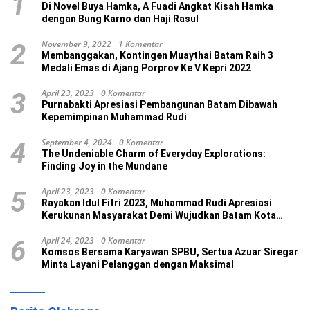
1
Di Novel Buya Hamka, A Fuadi Angkat Kisah Hamka
dengan Bung Karno dan Haji Rasul
November 9, 2022
1 Komentar
2
Membanggakan, Kontingen Muaythai Batam Raih 3
Medali Emas di Ajang Porprov Ke V Kepri 2022
April 23, 2023
0 Komentar
3
Purnabakti Apresiasi Pembangunan Batam Dibawah
Kepemimpinan Muhammad Rudi
September 4, 2024
0 Komentar
4
The Undeniable Charm of Everyday Explorations:
Finding Joy in the Mundane
April 23, 2023
0 Komentar
5
Rayakan Idul Fitri 2023, Muhammad Rudi Apresiasi
Kerukunan Masyarakat Demi Wujudkan Batam Kota
Madani
April 24, 2023
0 Komentar
6
Komsos Bersama Karyawan SPBU, Sertua Azuar Siregar
Minta Layani Pelanggan dengan Maksimal