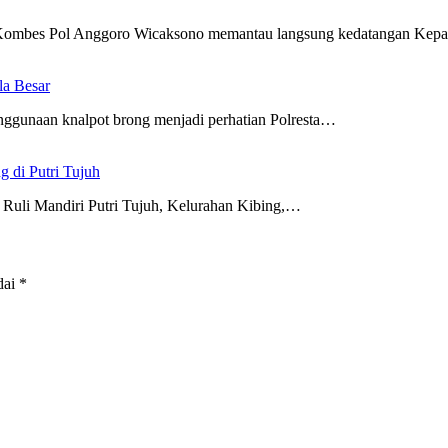
 Kombes Pol Anggoro Wicaksono memantau langsung kedatangan Kep
la Besar
nggunaan knalpot brong menjadi perhatian Polresta…
 di Putri Tujuh
Ruli Mandiri Putri Tujuh, Kelurahan Kibing,…
dai
*