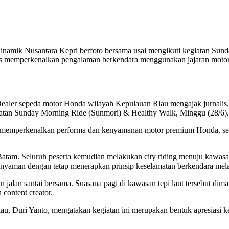
a Dinamik Nusantara Kepri berfoto bersama usai mengikuti kegiatan Su
aligus memperkenalkan pengalaman berkendara menggunakan jajaran m
aler sepeda motor Honda wilayah Kepulauan Riau mengajak jurnalis, 
atan Sunday Morning Ride (Sunmori) & Healthy Walk, Minggu (28/6).
ligus memperkenalkan performa dan kenyamanan motor premium Honda
Batam. Seluruh peserta kemudian melakukan city riding menuju kawas
ng nyaman dengan tetap menerapkan prinsip keselamatan berkendara m
 jalan santai bersama. Suasana pagi di kawasan tepi laut tersebut dim
content creator.
u, Duri Yanto, mengatakan kegiatan ini merupakan bentuk apresiasi 