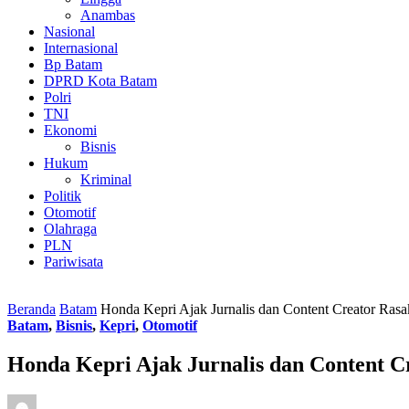
Anambas
Nasional
Internasional
Bp Batam
DPRD Kota Batam
Polri
TNI
Ekonomi
Bisnis
Hukum
Kriminal
Politik
Otomotif
Olahraga
PLN
Pariwisata
Beranda
Batam
Honda Kepri Ajak Jurnalis dan Content Creator Ras
Batam
,
Bisnis
,
Kepri
,
Otomotif
Honda Kepri Ajak Jurnalis dan Content 