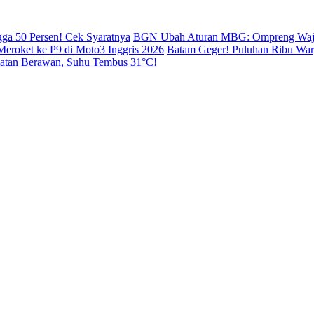
gga 50 Persen! Cek Syaratnya
BGN Ubah Aturan MBG: Ompreng Wajib 
Meroket ke P9 di Moto3 Inggris 2026
Batam Geger! Puluhan Ribu War
matan Berawan, Suhu Tembus 31°C!