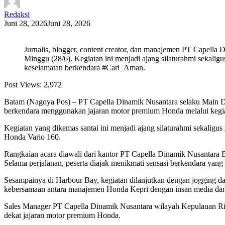
Redaksi
Juni 28, 2026
Juni 28, 2026
Jurnalis, blogger, content creator, dan manajemen PT Capell
Minggu (28/6). Kegiatan ini menjadi ajang silaturahmi sek
keselamatan berkendara #Cari_Aman.
Post Views:
2,972
Batam (Nagoya Pos) – PT Capella Dinamik Nusantara selaku Main De
berkendara menggunakan jajaran motor premium Honda melalui kegi
Kegiatan yang dikemas santai ini menjadi ajang silaturahmi seka
Honda Vario 160.
Rangkaian acara diawali dari kantor PT Capella Dinamik Nusantara 
Selama perjalanan, peserta diajak menikmati sensasi berkendara ya
Sesampainya di Harbour Bay, kegiatan dilanjutkan dengan jogging dan
kebersamaan antara manajemen Honda Kepri dengan insan media dan 
Sales Manager PT Capella Dinamik Nusantara wilayah Kepulauan Ria
dekat jajaran motor premium Honda.