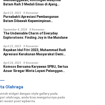
Membanggakan, Kontingen Muaythai
Batam Raih 3 Medali Emas di Ajang
Porprov Ke V Kepri 2022
April 23, 2023
0 Komentar
Purnabakti Apresiasi Pembangunan
Batam Dibawah Kepemimpinan
Muhammad Rudi
September 4, 2024
0 Komentar
The Undeniable Charm of Everyday
Explorations: Finding Joy in the Mundane
April 23, 2023
0 Komentar
Rayakan Idul Fitri 2023, Muhammad Rudi
Apresiasi Kerukunan Masyarakat Demi
Wujudkan Batam Kota Madani
April 24, 2023
0 Komentar
Komsos Bersama Karyawan SPBU, Sertua
Azuar Siregar Minta Layani Pelanggan
dengan Maksimal
ita Olahraga
contoh widget dengan style gallery pada
gori olahraga, anda bisa mengaturnya pada
et recent post wpberita.