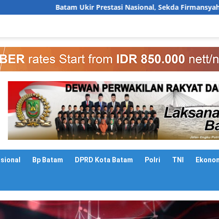
kir Prestasi Nasional, Sekda Firmansyah Paparkan Transformasi
asional
Bp Batam
DPRD Kota Batam
Polri
TNI
Ekono