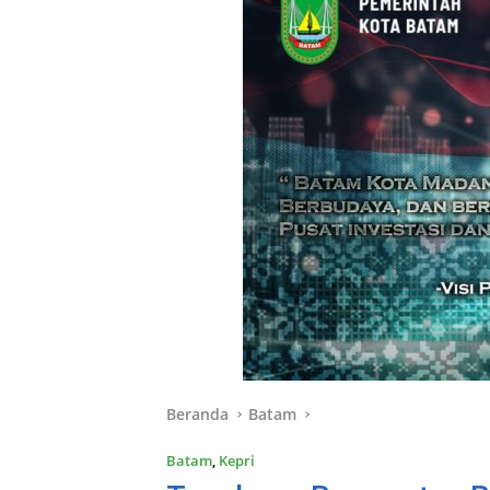
Beranda
Batam
Batam
,
Kepri