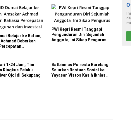
O
In
de
mu
PWI Kepri Resmi Tanggapi
Pengunduran Diri Sejumlah
ai Belajar ke Batam,
Anggota, Ini Sikap Pengurus
 Achmad Beberkan
Percepatan
nan dan Investasi
ari 1×24 Jam, Tim
Satbinmas Polresta Barelang
 Ringkus Pelaku
Salurkan Bantuan Sosial ke
iver Ojol di Sekupang
Yayasan Vistos Kasih Ikhlas
Batam