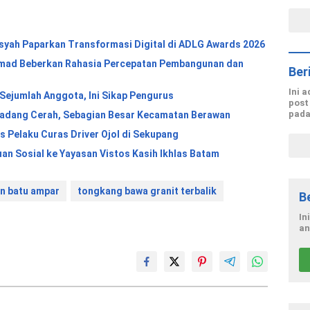
nsyah Paparkan Transformasi Digital di ADLG Awards 2026
hmad Beberkan Rahasia Percepatan Pembangunan dan
Ber
Ini 
Sejumlah Anggota, Ini Sikap Pengurus
post
pada
 Padang Cerah, Sebagian Besar Kecamatan Berawan
 Pelaku Curas Driver Ojol di Sekupang
an Sosial ke Yayasan Vistos Kasih Ikhlas Batam
n batu ampar
tongkang bawa granit terbalik
B
In
an