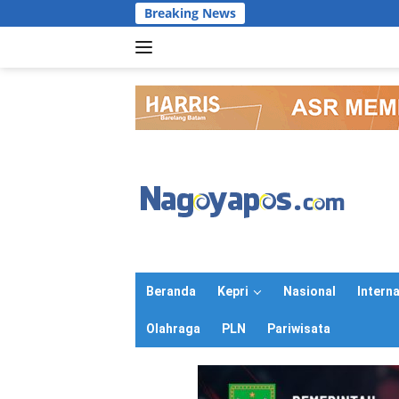
Langsung
Breaking News
Batam U
ke
konten
Beranda
Kepri
Nasional
Intern
Olahraga
PLN
Pariwisata