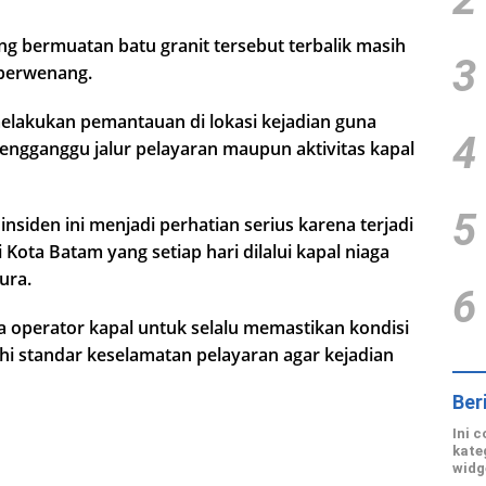
ang bermuatan batu granit tersebut terbalik masih
3
 berwenang.
 melakukan pemantauan di lokasi kejadian guna
4
ngganggu jalur pelayaran maupun aktivitas kapal
5
nsiden ini menjadi perhatian serius karena terjadi
i Kota Batam yang setiap hari dilalui kapal niaga
ura.
6
operator kapal untuk selalu memastikan kondisi
uhi standar keselamatan pelayaran agar kejadian
Ber
Ini 
kate
widg