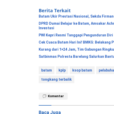
Berita Terkait
Batam Ukir Prestasi Nasional, Sekda Firma
DPRD Dumai Belajar ke Batam, Amsakar Ac
Investasi
PWI Kepri Resmi Tanggapi Pengunduran Diri 
Cek Cuaca Batam Hari Ini! BMKG: Belakang
Kurang dari 1×24 Jam, Tim Gabungan Ringkus
Satbinmas Polresta Barelang Salurkan Bantu
batam
kplp
ksop batam
pelabuha
tongkang terbalik
Komentar
Baca Juga