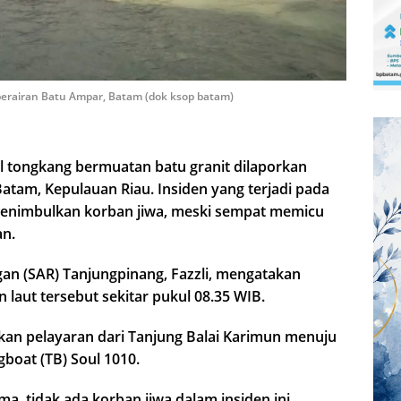
 perairan Batu Ampar, Batam (dok ksop batam)
 tongkang bermuatan batu granit dilaporkan
Batam, Kepulauan Riau. Insiden yang terjadi pada
k menimbulkan korban jiwa, meski sempat memicu
an.
an (SAR) Tanjungpinang, Fazzli, mengatakan
laut tersebut sekitar pukul 08.35 WIB.
kan pelayaran dari Tanjung Balai Karimun menuju
gboat (TB) Soul 1010.
a, tidak ada korban jiwa dalam insiden ini.