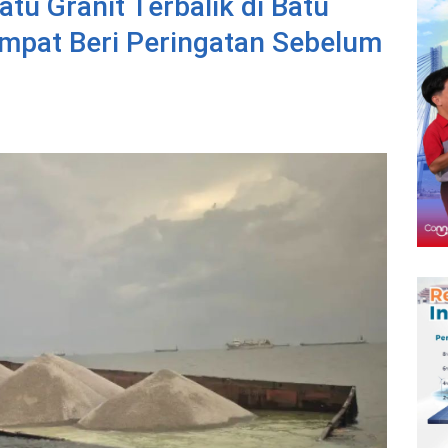
u Granit Terbalik di Batu
mpat Beri Peringatan Sebelum