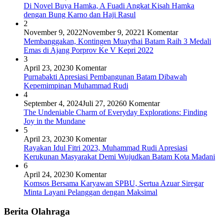
Di Novel Buya Hamka, A Fuadi Angkat Kisah Hamka
dengan Bung Karno dan Haji Rasul
2
November 9, 2022
November 9, 2022
1 Komentar
Membanggakan, Kontingen Muaythai Batam Raih 3 Medali
Emas di Ajang Porprov Ke V Kepri 2022
3
April 23, 2023
0 Komentar
Purnabakti Apresiasi Pembangunan Batam Dibawah
Kepemimpinan Muhammad Rudi
4
September 4, 2024
Juli 27, 2026
0 Komentar
The Undeniable Charm of Everyday Explorations: Finding
Joy in the Mundane
5
April 23, 2023
0 Komentar
Rayakan Idul Fitri 2023, Muhammad Rudi Apresiasi
Kerukunan Masyarakat Demi Wujudkan Batam Kota Madani
6
April 24, 2023
0 Komentar
Komsos Bersama Karyawan SPBU, Sertua Azuar Siregar
Minta Layani Pelanggan dengan Maksimal
Berita Olahraga