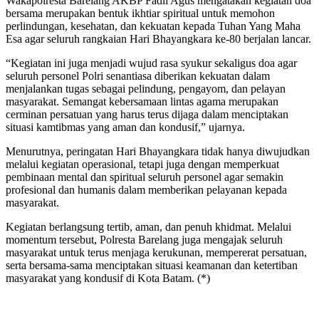
Wakapolresta Barelang AKBP Fadli Agus mengatakan kegiatan doa
bersama merupakan bentuk ikhtiar spiritual untuk memohon
perlindungan, kesehatan, dan kekuatan kepada Tuhan Yang Maha
Esa agar seluruh rangkaian Hari Bhayangkara ke-80 berjalan lancar.
“Kegiatan ini juga menjadi wujud rasa syukur sekaligus doa agar
seluruh personel Polri senantiasa diberikan kekuatan dalam
menjalankan tugas sebagai pelindung, pengayom, dan pelayan
masyarakat. Semangat kebersamaan lintas agama merupakan
cerminan persatuan yang harus terus dijaga dalam menciptakan
situasi kamtibmas yang aman dan kondusif,” ujarnya.
Menurutnya, peringatan Hari Bhayangkara tidak hanya diwujudkan
melalui kegiatan operasional, tetapi juga dengan memperkuat
pembinaan mental dan spiritual seluruh personel agar semakin
profesional dan humanis dalam memberikan pelayanan kepada
masyarakat.
Kegiatan berlangsung tertib, aman, dan penuh khidmat. Melalui
momentum tersebut, Polresta Barelang juga mengajak seluruh
masyarakat untuk terus menjaga kerukunan, mempererat persatuan,
serta bersama-sama menciptakan situasi keamanan dan ketertiban
masyarakat yang kondusif di Kota Batam. (*)