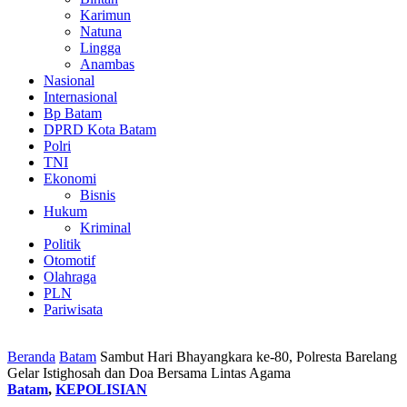
Karimun
Natuna
Lingga
Anambas
Nasional
Internasional
Bp Batam
DPRD Kota Batam
Polri
TNI
Ekonomi
Bisnis
Hukum
Kriminal
Politik
Otomotif
Olahraga
PLN
Pariwisata
Beranda
Batam
Sambut Hari Bhayangkara ke-80, Polresta Barelang
Gelar Istighosah dan Doa Bersama Lintas Agama
Batam
,
KEPOLISIAN