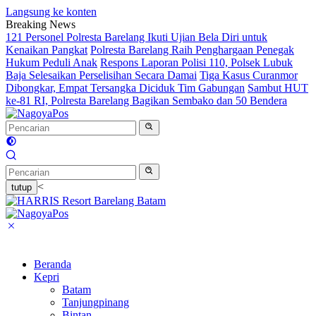
Langsung ke konten
Breaking News
121 Personel Polresta Barelang Ikuti Ujian Bela Diri untuk
Kenaikan Pangkat
Polresta Barelang Raih Penghargaan Penegak
Hukum Peduli Anak
Respons Laporan Polisi 110, Polsek Lubuk
Baja Selesaikan Perselisihan Secara Damai
Tiga Kasus Curanmor
Dibongkar, Empat Tersangka Diciduk Tim Gabungan
Sambut HUT
ke-81 RI, Polresta Barelang Bagikan Sembako dan 50 Bendera
<
tutup
Beranda
Kepri
Batam
Tanjungpinang
Bintan