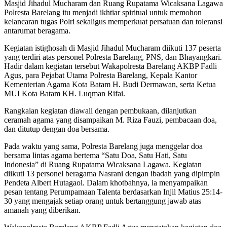
Masjid Jihadul Mucharam dan Ruang Rupatama Wicaksana Lagawa
Polresta Barelang itu menjadi ikhtiar spiritual untuk memohon
kelancaran tugas Polri sekaligus memperkuat persatuan dan toleransi
antarumat beragama.
Kegiatan istighosah di Masjid Jihadul Mucharam diikuti 137 peserta
yang terdiri atas personel Polresta Barelang, PNS, dan Bhayangkari.
Hadir dalam kegiatan tersebut Wakapolresta Barelang AKBP Fadli
Agus, para Pejabat Utama Polresta Barelang, Kepala Kantor
Kementerian Agama Kota Batam H. Budi Dermawan, serta Ketua
MUI Kota Batam KH. Luqman Rifai.
Rangkaian kegiatan diawali dengan pembukaan, dilanjutkan
ceramah agama yang disampaikan M. Riza Fauzi, pembacaan doa,
dan ditutup dengan doa bersama.
Pada waktu yang sama, Polresta Barelang juga menggelar doa
bersama lintas agama bertema “Satu Doa, Satu Hati, Satu
Indonesia” di Ruang Rupatama Wicaksana Lagawa. Kegiatan
diikuti 13 personel beragama Nasrani dengan ibadah yang dipimpin
Pendeta Albert Hutagaol. Dalam khotbahnya, ia menyampaikan
pesan tentang Perumpamaan Talenta berdasarkan Injil Matius 25:14-
30 yang mengajak setiap orang untuk bertanggung jawab atas
amanah yang diberikan.