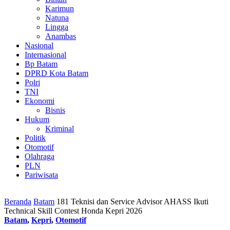
Karimun
Natuna
Lingga
Anambas
Nasional
Internasional
Bp Batam
DPRD Kota Batam
Polri
TNI
Ekonomi
Bisnis
Hukum
Kriminal
Politik
Otomotif
Olahraga
PLN
Pariwisata
Beranda
Batam
181 Teknisi dan Service Advisor AHASS Ikuti
Technical Skill Contest Honda Kepri 2026
Batam
,
Kepri
,
Otomotif