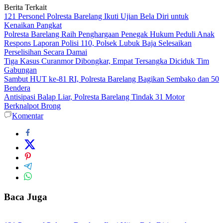
Berita Terkait
121 Personel Polresta Barelang Ikuti Ujian Bela Diri untuk
Kenaikan Pangkat
Polresta Barelang Raih Penghargaan Penegak Hukum Peduli Anak
Respons Laporan Polisi 110, Polsek Lubuk Baja Selesaikan
Perselisihan Secara Damai
Tiga Kasus Curanmor Dibongkar, Empat Tersangka Diciduk Tim
Gabungan
Sambut HUT ke-81 RI, Polresta Barelang Bagikan Sembako dan 50
Bendera
Antisipasi Balap Liar, Polresta Barelang Tindak 31 Motor
Berknalpot Brong
Komentar
Baca Juga