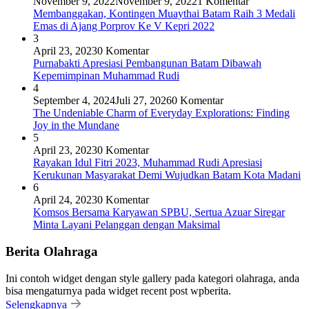
November 9, 2022
November 9, 2022
1 Komentar
Membanggakan, Kontingen Muaythai Batam Raih 3 Medali
Emas di Ajang Porprov Ke V Kepri 2022
3
April 23, 2023
0 Komentar
Purnabakti Apresiasi Pembangunan Batam Dibawah
Kepemimpinan Muhammad Rudi
4
September 4, 2024
Juli 27, 2026
0 Komentar
The Undeniable Charm of Everyday Explorations: Finding
Joy in the Mundane
5
April 23, 2023
0 Komentar
Rayakan Idul Fitri 2023, Muhammad Rudi Apresiasi
Kerukunan Masyarakat Demi Wujudkan Batam Kota Madani
6
April 24, 2023
0 Komentar
Komsos Bersama Karyawan SPBU, Sertua Azuar Siregar
Minta Layani Pelanggan dengan Maksimal
Berita Olahraga
Ini contoh widget dengan style gallery pada kategori olahraga, anda
bisa mengaturnya pada widget recent post wpberita.
Selengkapnya