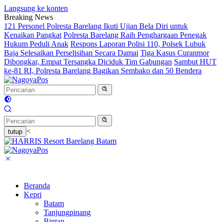
Langsung ke konten
Breaking News
121 Personel Polresta Barelang Ikuti Ujian Bela Diri untuk
Kenaikan Pangkat
Polresta Barelang Raih Penghargaan Penegak
Hukum Peduli Anak
Respons Laporan Polisi 110, Polsek Lubuk
Baja Selesaikan Perselisihan Secara Damai
Tiga Kasus Curanmor
Dibongkar, Empat Tersangka Diciduk Tim Gabungan
Sambut HUT
ke-81 RI, Polresta Barelang Bagikan Sembako dan 50 Bendera
<
tutup
Beranda
Kepri
Batam
Tanjungpinang
Bintan