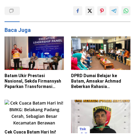
Baca Juga
Batam Ukir Prestasi
DPRD Dumai Belajar ke
Nasional, Sekda Firmansyah
Batam, Amsakar Achmad
Paparkan Transformasi
Beberkan Rahasia
Digital di ADLG Awards 2026
Percepatan Pembangunan
dan Investasi
Cek Cuaca Batam Hari Ini!