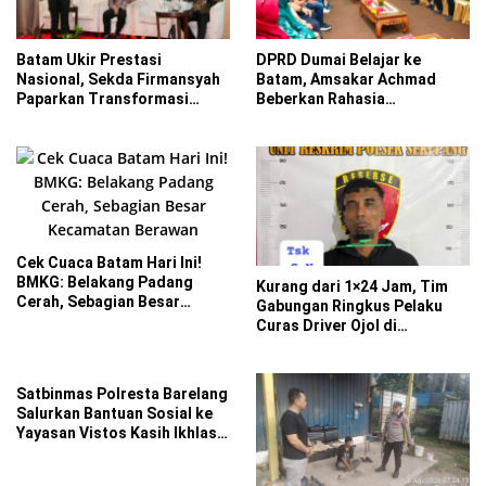
Batam Ukir Prestasi
DPRD Dumai Belajar ke
Nasional, Sekda Firmansyah
Batam, Amsakar Achmad
Paparkan Transformasi
Beberkan Rahasia
Digital di ADLG Awards 2026
Percepatan Pembangunan
dan Investasi
Cek Cuaca Batam Hari Ini!
BMKG: Belakang Padang
Kurang dari 1×24 Jam, Tim
Cerah, Sebagian Besar
Gabungan Ringkus Pelaku
Kecamatan Berawan
Curas Driver Ojol di
Sekupang
Satbinmas Polresta Barelang
Salurkan Bantuan Sosial ke
Yayasan Vistos Kasih Ikhlas
Batam