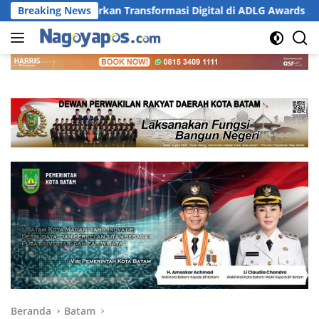
Langsung
 Transformasi Digital di ADLG Awards 2026
Breaking News
DPRD Dumai 
ke
konten
Beranda
Batam