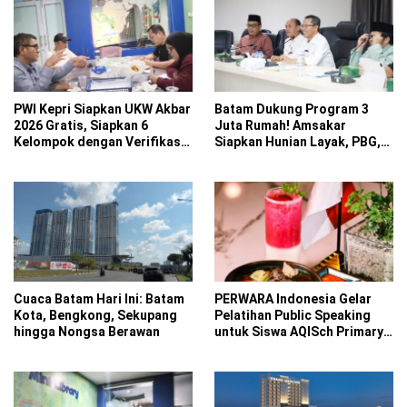
PWI Kepri Siapkan UKW Akbar
Batam Dukung Program 3
2026 Gratis, Siapkan 6
Juta Rumah! Amsakar
Kelompok dengan Verifikasi
Siapkan Hunian Layak, PBG,
Ketat
PBB hingga BPHTB Gratis
untuk Rumah Subsidi
Cuaca Batam Hari Ini: Batam
PERWARA Indonesia Gelar
Kota, Bengkong, Sekupang
Pelatihan Public Speaking
hingga Nongsa Berawan
untuk Siswa AQISch Primary
School