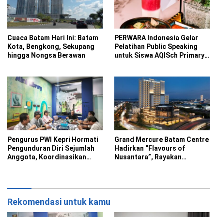
Cuaca Batam Hari Ini: Batam
PERWARA Indonesia Gelar
Kota, Bengkong, Sekupang
Pelatihan Public Speaking
hingga Nongsa Berawan
untuk Siswa AQISch Primary
School
Pengurus PWI Kepri Hormati
Grand Mercure Batam Centre
Pengunduran Diri Sejumlah
Hadirkan “Flavours of
Anggota, Koordinasikan
Nusantara”, Rayakan
Administrasi ke PWI Pusat
Kemerdekaan Lewat Cita
Rasa Indonesia
Rekomendasi untuk kamu