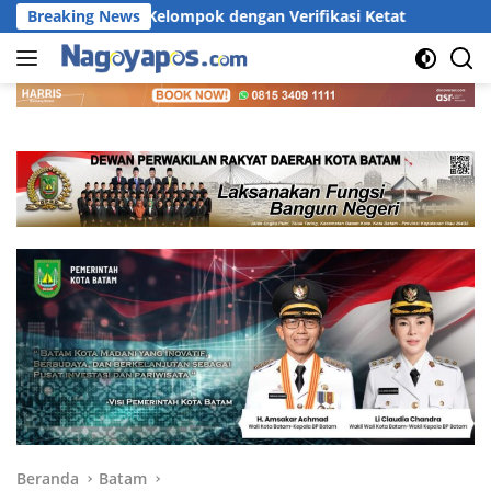
Langsung
mpok dengan Verifikasi Ketat
Breaking News
RSBP Batam Torehkan Stan
ke
konten
Beranda
Batam