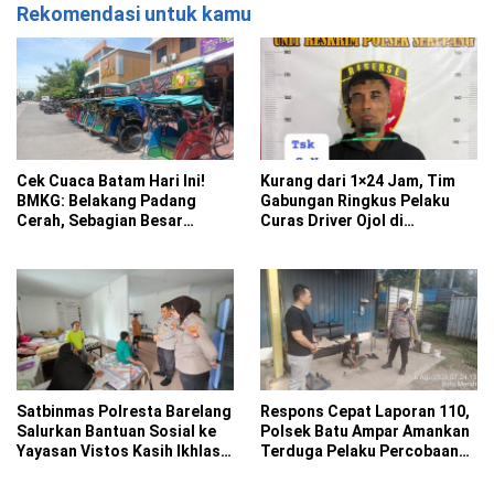
Rekomendasi untuk kamu
Cek Cuaca Batam Hari Ini!
Kurang dari 1×24 Jam, Tim
BMKG: Belakang Padang
Gabungan Ringkus Pelaku
Cerah, Sebagian Besar
Curas Driver Ojol di
Kecamatan Berawan
Sekupang
Satbinmas Polresta Barelang
Respons Cepat Laporan 110,
Salurkan Bantuan Sosial ke
Polsek Batu Ampar Amankan
Yayasan Vistos Kasih Ikhlas
Terduga Pelaku Percobaan
Batam
Pencurian