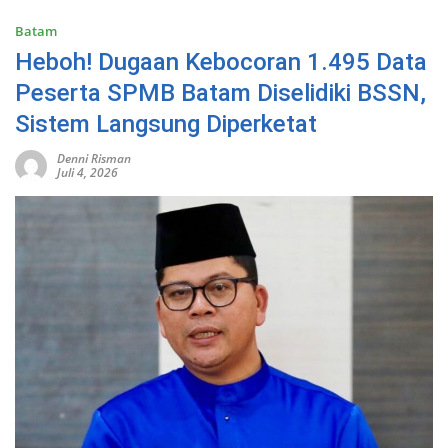
Batam
Heboh! Dugaan Kebocoran 1.495 Data
Peserta SPMB Batam Diselidiki BSSN,
Sistem Langsung Diperketat
Denni Risman
Juli 4, 2026