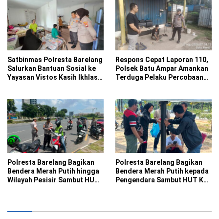
Satbinmas Polresta Barelang
Respons Cepat Laporan 110,
Salurkan Bantuan Sosial ke
Polsek Batu Ampar Amankan
Yayasan Vistos Kasih Ikhlas
Terduga Pelaku Percobaan
Batam
Pencurian
Polresta Barelang Bagikan
Polresta Barelang Bagikan
Bendera Merah Putih hingga
Bendera Merah Putih kepada
Wilayah Pesisir Sambut HUT
Pengendara Sambut HUT Ke-
Ke-81 RI
81 RI