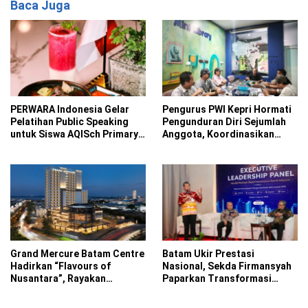
Baca Juga
PERWARA Indonesia Gelar
Pengurus PWI Kepri Hormati
Pelatihan Public Speaking
Pengunduran Diri Sejumlah
untuk Siswa AQISch Primary
Anggota, Koordinasikan
School
Administrasi ke PWI Pusat
Grand Mercure Batam Centre
Batam Ukir Prestasi
Hadirkan “Flavours of
Nasional, Sekda Firmansyah
Nusantara”, Rayakan
Paparkan Transformasi
Kemerdekaan Lewat Cita
Digital di ADLG Awards 2026
Rasa Indonesia