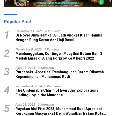
Popular Post
Desember 13, 2021
6 Komentar
1
Di Novel Buya Hamka, A Fuadi Angkat Kisah Hamka
dengan Bung Karno dan Haji Rasul
November 9, 2022
1 Komentar
2
Membanggakan, Kontingen Muaythai Batam Raih 3
Medali Emas di Ajang Porprov Ke V Kepri 2022
April 23, 2023
0 Komentar
3
Purnabakti Apresiasi Pembangunan Batam Dibawah
Kepemimpinan Muhammad Rudi
September 4, 2024
0 Komentar
4
The Undeniable Charm of Everyday Explorations:
Finding Joy in the Mundane
April 23, 2023
0 Komentar
5
Rayakan Idul Fitri 2023, Muhammad Rudi Apresiasi
Kerukunan Masyarakat Demi Wujudkan Batam Kota