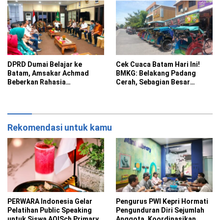
DPRD Dumai Belajar ke
Cek Cuaca Batam Hari Ini!
Batam, Amsakar Achmad
BMKG: Belakang Padang
Beberkan Rahasia
Cerah, Sebagian Besar
Percepatan Pembangunan
Kecamatan Berawan
dan Investasi
Rekomendasi untuk kamu
PERWARA Indonesia Gelar
Pengurus PWI Kepri Hormati
Pelatihan Public Speaking
Pengunduran Diri Sejumlah
untuk Siswa AQISch Primary
Anggota, Koordinasikan