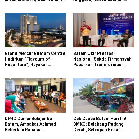
School
Administrasi ke PWI Pusat
Grand Mercure Batam Centre
Batam Ukir Prestasi
Hadirkan “Flavours of
Nasional, Sekda Firmansyah
Nusantara”, Rayakan
Paparkan Transformasi
Kemerdekaan Lewat Cita
Digital di ADLG Awards 2026
Rasa Indonesia
DPRD Dumai Belajar ke
Cek Cuaca Batam Hari Ini!
Batam, Amsakar Achmad
BMKG: Belakang Padang
Beberkan Rahasia
Cerah, Sebagian Besar
Percepatan Pembangunan
Kecamatan Berawan