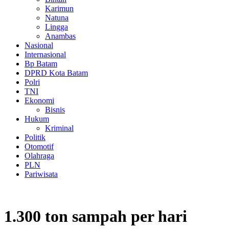
Karimun
Natuna
Lingga
Anambas
Nasional
Internasional
Bp Batam
DPRD Kota Batam
Polri
TNI
Ekonomi
Bisnis
Hukum
Kriminal
Politik
Otomotif
Olahraga
PLN
Pariwisata
1.300 ton sampah per hari