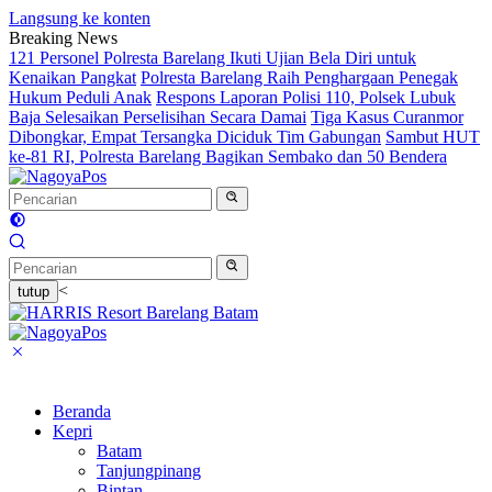
Langsung ke konten
Breaking News
121 Personel Polresta Barelang Ikuti Ujian Bela Diri untuk
Kenaikan Pangkat
Polresta Barelang Raih Penghargaan Penegak
Hukum Peduli Anak
Respons Laporan Polisi 110, Polsek Lubuk
Baja Selesaikan Perselisihan Secara Damai
Tiga Kasus Curanmor
Dibongkar, Empat Tersangka Diciduk Tim Gabungan
Sambut HUT
ke-81 RI, Polresta Barelang Bagikan Sembako dan 50 Bendera
<
tutup
Beranda
Kepri
Batam
Tanjungpinang
Bintan