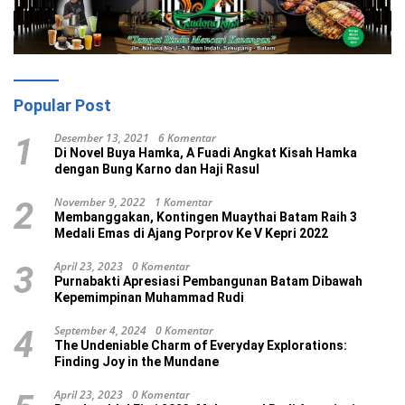
Popular Post
Desember 13, 2021
6 Komentar
1
Di Novel Buya Hamka, A Fuadi Angkat Kisah Hamka
dengan Bung Karno dan Haji Rasul
November 9, 2022
1 Komentar
2
Membanggakan, Kontingen Muaythai Batam Raih 3
Medali Emas di Ajang Porprov Ke V Kepri 2022
April 23, 2023
0 Komentar
3
Purnabakti Apresiasi Pembangunan Batam Dibawah
Kepemimpinan Muhammad Rudi
September 4, 2024
0 Komentar
4
The Undeniable Charm of Everyday Explorations:
Finding Joy in the Mundane
April 23, 2023
0 Komentar