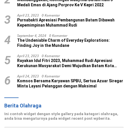
Medali Emas di Ajang Porprov Ke V Kepri 2022
April 23, 2023
0 Komentar
3
Purnabakti Apresiasi Pembangunan Batam Dibawah
Kepemimpinan Muhammad Rudi
September 4, 2024
0 Komentar
4
The Undeniable Charm of Everyday Explorations:
Finding Joy in the Mundane
April 23, 2023
0 Komentar
5
Rayakan Idul Fitri 2023, Muhammad Rudi Apresiasi
Kerukunan Masyarakat Demi Wujudkan Batam Kota
Madani
April 24, 2023
0 Komentar
6
Komsos Bersama Karyawan SPBU, Sertua Azuar Siregar
Minta Layani Pelanggan dengan Maksimal
Berita Olahraga
Ini contoh widget dengan style gallery pada kategori olahraga,
anda bisa mengaturnya pada widget recent post wpberita.