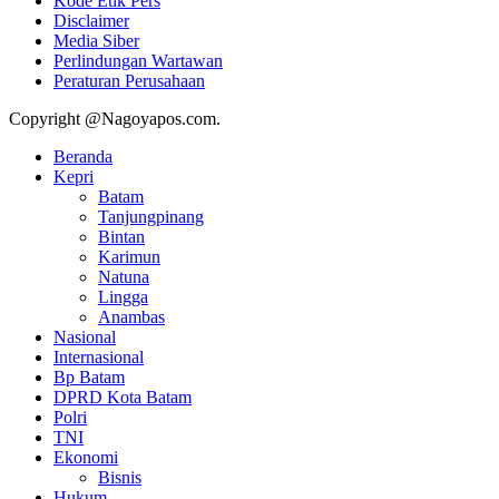
Kode Etik Pers
Disclaimer
Media Siber
Perlindungan Wartawan
Peraturan Perusahaan
Copyright @Nagoyapos.com.
Beranda
Kepri
Batam
Tanjungpinang
Bintan
Karimun
Natuna
Lingga
Anambas
Nasional
Internasional
Bp Batam
DPRD Kota Batam
Polri
TNI
Ekonomi
Bisnis
Hukum