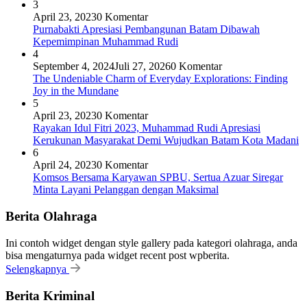
3
April 23, 2023
0 Komentar
Purnabakti Apresiasi Pembangunan Batam Dibawah
Kepemimpinan Muhammad Rudi
4
September 4, 2024
Juli 27, 2026
0 Komentar
The Undeniable Charm of Everyday Explorations: Finding
Joy in the Mundane
5
April 23, 2023
0 Komentar
Rayakan Idul Fitri 2023, Muhammad Rudi Apresiasi
Kerukunan Masyarakat Demi Wujudkan Batam Kota Madani
6
April 24, 2023
0 Komentar
Komsos Bersama Karyawan SPBU, Sertua Azuar Siregar
Minta Layani Pelanggan dengan Maksimal
Berita Olahraga
Ini contoh widget dengan style gallery pada kategori olahraga, anda
bisa mengaturnya pada widget recent post wpberita.
Selengkapnya
Berita Kriminal