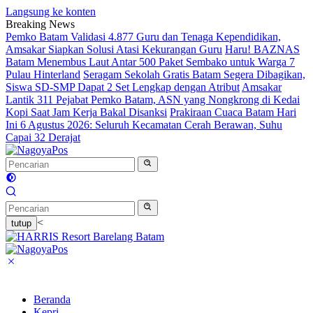
Langsung ke konten
Breaking News
Pemko Batam Validasi 4.877 Guru dan Tenaga Kependidikan,
Amsakar Siapkan Solusi Atasi Kekurangan Guru
Haru! BAZNAS
Batam Menembus Laut Antar 500 Paket Sembako untuk Warga 7
Pulau Hinterland
Seragam Sekolah Gratis Batam Segera Dibagikan,
Siswa SD-SMP Dapat 2 Set Lengkap dengan Atribut
Amsakar
Lantik 311 Pejabat Pemko Batam, ASN yang Nongkrong di Kedai
Kopi Saat Jam Kerja Bakal Disanksi
Prakiraan Cuaca Batam Hari
Ini 6 Agustus 2026: Seluruh Kecamatan Cerah Berawan, Suhu
Capai 32 Derajat
<
tutup
Beranda
Kepri