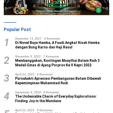
Popular Post
Desember 13, 2021
6 Komentar
1
Di Novel Buya Hamka, A Fuadi Angkat Kisah Hamka
dengan Bung Karno dan Haji Rasul
November 9, 2022
1 Komentar
2
Membanggakan, Kontingen Muaythai Batam Raih 3
Medali Emas di Ajang Porprov Ke V Kepri 2022
April 23, 2023
0 Komentar
3
Purnabakti Apresiasi Pembangunan Batam Dibawah
Kepemimpinan Muhammad Rudi
September 4, 2024
0 Komentar
4
The Undeniable Charm of Everyday Explorations:
Finding Joy in the Mundane
April 23, 2023
0 Komentar