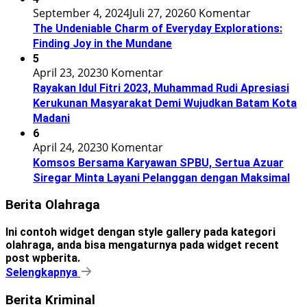
September 4, 2024
Juli 27, 2026
0 Komentar
The Undeniable Charm of Everyday Explorations:
Finding Joy in the Mundane
5
April 23, 2023
0 Komentar
Rayakan Idul Fitri 2023, Muhammad Rudi Apresiasi
Kerukunan Masyarakat Demi Wujudkan Batam Kota
Madani
6
April 24, 2023
0 Komentar
Komsos Bersama Karyawan SPBU, Sertua Azuar
Siregar Minta Layani Pelanggan dengan Maksimal
Berita Olahraga
Ini contoh widget dengan style gallery pada kategori
olahraga, anda bisa mengaturnya pada widget recent
post wpberita.
Selengkapnya
Berita Kriminal