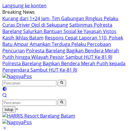
Langsung ke konten
Breaking News
Kurang dari 1×24 Jam, Tim Gabungan Ringkus Pelaku
Curas Driver Ojol di Sekupang
Satbinmas Polresta
Barelang Salurkan Bantuan Sosial ke Yayasan Vistos
Kasih Ikhlas Batam
Respons Cepat Laporan 110, Polsek
Batu Ampar Amankan Terduga Pelaku Percobaan
Pencurian
Polresta Barelang Bagikan Bendera Merah
Putih hingga Wilayah Pesisir Sambut HUT Ke-81 RI
Polresta Barelang Bagikan Bendera Merah Putih kepada
Pengendara Sambut HUT Ke-81 RI
<
tutup