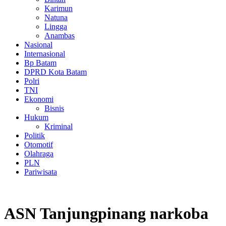
Karimun
Natuna
Lingga
Anambas
Nasional
Internasional
Bp Batam
DPRD Kota Batam
Polri
TNI
Ekonomi
Bisnis
Hukum
Kriminal
Politik
Otomotif
Olahraga
PLN
Pariwisata
ASN Tanjungpinang narkoba