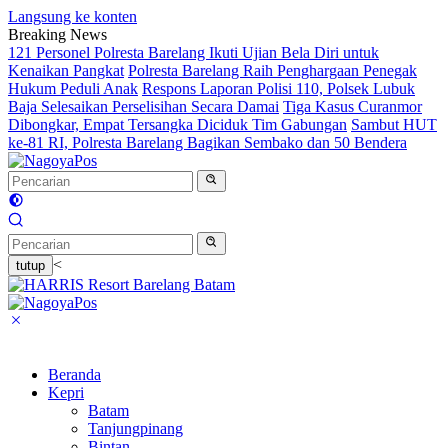
Langsung ke konten
Breaking News
121 Personel Polresta Barelang Ikuti Ujian Bela Diri untuk
Kenaikan Pangkat
Polresta Barelang Raih Penghargaan Penegak
Hukum Peduli Anak
Respons Laporan Polisi 110, Polsek Lubuk
Baja Selesaikan Perselisihan Secara Damai
Tiga Kasus Curanmor
Dibongkar, Empat Tersangka Diciduk Tim Gabungan
Sambut HUT
ke-81 RI, Polresta Barelang Bagikan Sembako dan 50 Bendera
<
tutup
Beranda
Kepri
Batam
Tanjungpinang
Bintan